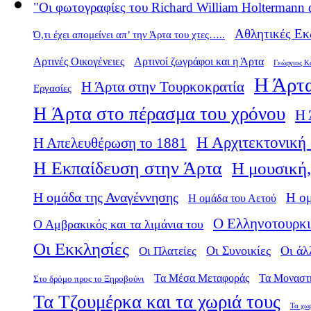
"Οι φωτογραφίες του Richard William Holtermann 
Αθλητικές Εκ
Ό,τι έχει απομείνει απ’ την Άρτα του χτες…..
Αρτινές Οικογένειες
Αρτινοί ζωγράφοι και η Άρτα
Γεώργιος Κ
Η Άρτα
Η Άρτα στην Τουρκοκρατία
Εργασίες
Η Άρτα στο πέρασμα του χρόνου
Η 
Η Αρχιτεκτονική 
Η Απελευθέρωση το 1881
Η Εκπαίδευση στην Άρτα
Η μουσική,
Η ομάδα της Αναγέννησης
Η ο
Η ομάδα του Αετού
Ο Ελληνοτουρκι
Ο Αμβρακικός και τα λιμάνια του
Οι Εκκλησίες
Οι Πλατείες
Οι Συνοικίες
Οι άλ
Τα Μέσα Μεταφοράς
Τα Μοναστ
Στο δρόμο προς το Ξηροβούνι
Τα Τζουμέρκα και τα χωριά τους
Τα χω