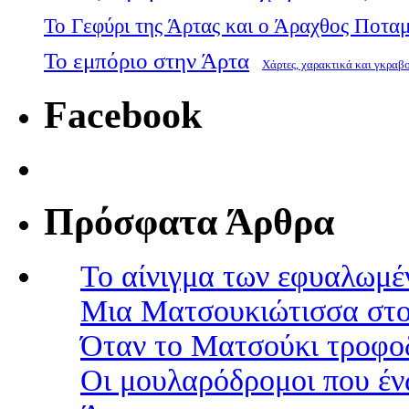
Το Γεφύρι της Άρτας και ο Άραχθος Ποτα
Το εμπόριο στην Άρτα
Χάρτες, χαρακτικά και γκραβ
Facebook
Πρόσφατα Άρθρα
Το αίνιγμα των εφυαλωμέ
Μια Ματσουκιώτισσα στο
Όταν το Ματσούκι τροφοδ
Οι μουλαρόδρομοι που έν