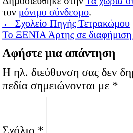
Δημοσιεύθηκε στην
Τα χωριά σ
τον
μόνιμο σύνδεσμο
.
←
Σχολείο Πηγής Τετρακώμου
Το ΞΕΝΙΑ Άρτης σε διαφήμιση
Αφήστε μια απάντηση
Η ηλ. διεύθυνση σας δεν δη
πεδία σημειώνονται με
*
Σχόλιο
*