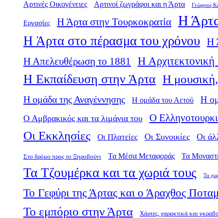
Αρτινές Οικογένειες
Αρτινοί ζωγράφοι και η Άρτα
Γεώργιος Κ
Η Άρτα
Η Άρτα στην Τουρκοκρατία
Εργασίες
Η Άρτα στο πέρασμα του χρόνου
Η 
Η Αρχιτεκτονική 
Η Απελευθέρωση το 1881
Η Εκπαίδευση στην Άρτα
Η μουσική,
Η ομάδα της Αναγέννησης
Η ο
Η ομάδα του Αετού
Ο Ελληνοτουρκι
Ο Αμβρακικός και τα λιμάνια του
Οι Εκκλησίες
Οι Πλατείες
Οι Συνοικίες
Οι άλ
Τα Μέσα Μεταφοράς
Τα Μοναστ
Στο δρόμο προς το Ξηροβούνι
Τα Τζουμέρκα και τα χωριά τους
Τα χω
Το Γεφύρι της Άρτας και ο Άραχθος Ποτα
Το εμπόριο στην Άρτα
Χάρτες, χαρακτικά και γκραβ