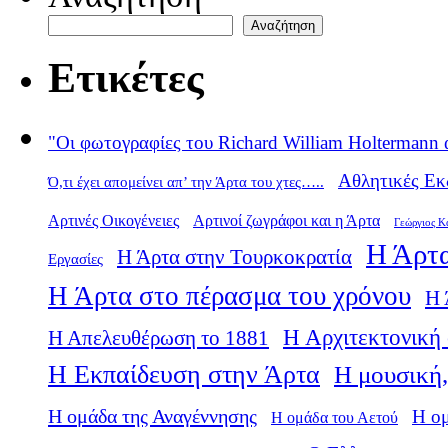
Αναζήτηση
Ετικέτες
"Οι φωτογραφίες του Richard William Holtermann 
Αθλητικές Εκ
Ό,τι έχει απομείνει απ’ την Άρτα του χτες…..
Αρτινές Οικογένειες
Αρτινοί ζωγράφοι και η Άρτα
Γεώργιος Κ
Η Άρτα
Η Άρτα στην Τουρκοκρατία
Εργασίες
Η Άρτα στο πέρασμα του χρόνου
Η 
Η Αρχιτεκτονική 
Η Απελευθέρωση το 1881
Η Εκπαίδευση στην Άρτα
Η μουσική,
Η ομάδα της Αναγέννησης
Η ο
Η ομάδα του Αετού