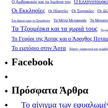
Ο Ελληνοτουρκι
Ο Αμβρακικός και τα λιμάνια του
Οι Εκκλησίες
Οι Πλατείες
Οι Συνοικίες
Οι άλ
Τα Μέσα Μεταφοράς
Τα Μοναστ
Στο δρόμο προς το Ξηροβούνι
Τα Τζουμέρκα και τα χωριά τους
Τα χω
Το Γεφύρι της Άρτας και ο Άραχθος Ποτα
Το εμπόριο στην Άρτα
Χάρτες, χαρακτικά και γκραβ
Facebook
Πρόσφατα Άρθρα
Το αίνιγμα των εφυαλωμέ