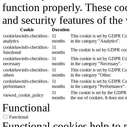
function properly. These coo
and security features of th
Cookie
Duration
cookielawinfo-checkbox-
11
This cookie is set by GDPR Cook
analytics
months
in the category "Analytics".
cookielawinfo-checkbox-
11
The cookie is set by GDPR cooki
functional
months
cookielawinfo-checkbox-
11
This cookie is set by GDPR Cook
necessary
months
in the category "Necessary".
cookielawinfo-checkbox-
11
This cookie is set by GDPR Cook
others
months
in the category "Other.
cookielawinfo-checkbox-
11
This cookie is set by GDPR Cook
performance
months
in the category "Performance".
11
The cookie is set by the GDPR 
viewed_cookie_policy
months
the use of cookies. It does not 
Functional
Functional
Functional cookies help to p