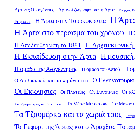
Αρτινές Οικογένειες
Αρτινοί ζωγράφοι και η Άρτα
Γεώργιος Κ
Η Άρτα
Η Άρτα στην Τουρκοκρατία
Εργασίες
Η Άρτα στο πέρασμα του χρόνου
Η 
Η Αρχιτεκτονική 
Η Απελευθέρωση το 1881
Η Εκπαίδευση στην Άρτα
Η μουσική,
Η ομάδα της Αναγέννησης
Η ο
Η ομάδα του Αετού
Ο Ελληνοτουρκι
Ο Αμβρακικός και τα λιμάνια του
Οι Εκκλησίες
Οι Πλατείες
Οι Συνοικίες
Οι άλ
Τα Μέσα Μεταφοράς
Τα Μοναστ
Στο δρόμο προς το Ξηροβούνι
Τα Τζουμέρκα και τα χωριά τους
Τα χω
Το Γεφύρι της Άρτας και ο Άραχθος Ποτα