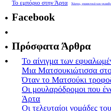
Το εμπόριο στην Άρτα
Χάρτες, χαρακτικά και γκραβ
Facebook
Πρόσφατα Άρθρα
Το αίνιγμα των εφυαλωμέ
Μια Ματσουκιώτισσα στο
Όταν το Ματσούκι τροφοδ
Οι μουλαρόδρομοι που έν
Άρτα
Οι τελευταίοι νομάδες τ