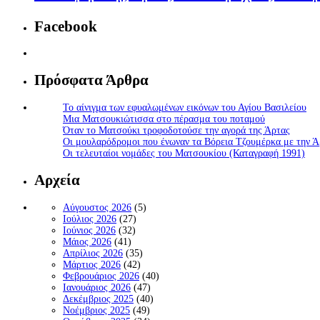
Facebook
Πρόσφατα Άρθρα
Το αίνιγμα των εφυαλωμένων εικόνων του Αγίου Βασιλείου
Μια Ματσουκιώτισσα στο πέρασμα του ποταμού
Όταν το Ματσούκι τροφοδοτούσε την αγορά της Άρτας
Οι μουλαρόδρομοι που ένωναν τα Βόρεια Τζουμέρκα με την Ά
Οι τελευταίοι νομάδες του Ματσουκίου (Καταγραφή 1991)
Αρχεία
Αύγουστος 2026
(5)
Ιούλιος 2026
(27)
Ιούνιος 2026
(32)
Μάιος 2026
(41)
Απρίλιος 2026
(35)
Μάρτιος 2026
(42)
Φεβρουάριος 2026
(40)
Ιανουάριος 2026
(47)
Δεκέμβριος 2025
(40)
Νοέμβριος 2025
(49)