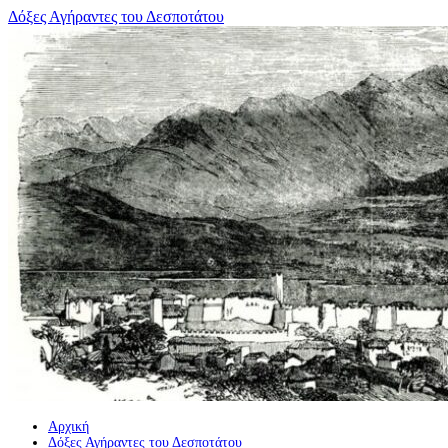
Μετάβαση
Δόξες Αγήραντες του Δεσποτάτου
σε
περιεχόμενο
Αρχική
Δόξες Αγήραντες του Δεσποτάτου