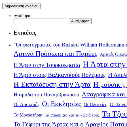
Αναζήτηση
Αναζήτηση
Ετικέτες
"Οι φωτογραφίες του Richard William Holtermann 
Αρτινά Πρόσωπα και Παρέες
Αρτινές Οικογ
Η Άρτα στην 
Η Άρτα στην Τουρκοκρατία
Η Άρτα στους Βαλκανικούς Πολέμους
Η Απελ
Η Εκπαίδευση στην Άρτα
Η μουσική, 
Λαογραφικά και
Η ομάδα του Παναμβρακικού
Οι Εκκλησίες
Οι Αποκριές
Οι Πλατείες
Οι Συνο
Τα Τζου
Τα Μοναστήρια
Τα Ραδοβίζια και τα χωριά τους
Το Γεφύρι της Άρτας και ο Άραχθος Ποτα