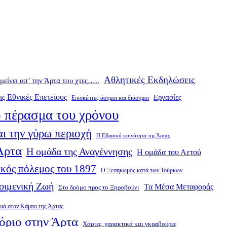
Αθλητικές Εκδηλώσεις
ομείνει απ’ την Άρτα του χτες…..
ις Εθνικές Επετείους
Εργασίες
Επισκέπτες άσημοι και διάσημοι
 πέρασμα του χρόνου
ι την γύρω περιοχή
Η Εβραϊκή κοινότητα της Άρτας
 Άρτα
Η ομάδα της Αναγέννησης
Η ομάδα του Αετού
κός πόλεμος του 1897
Ο Ξεσηκωμός κατά των Τούρκων
οιμενική Ζωή
Τα Μέσα Μεταφοράς
Στο δρόμο προς το Ξηροβούνι
ριά στον Κάμπο της Άρτας
όριο στην Άρτα
Χάρτες, χαρακτικά και γκραβούρες