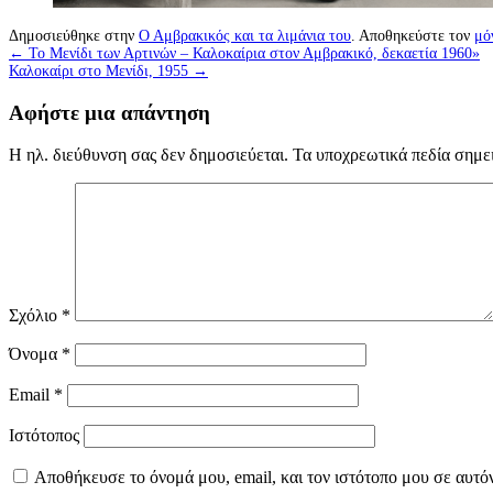
Δημοσιεύθηκε στην
Ο Αμβρακικός και τα λιμάνια του
. Αποθηκεύστε τον
μό
←
Το Μενίδι των Αρτινών – Καλοκαίρια στον Αμβρακικό, δεκαετία 1960»
Καλοκαίρι στο Μενίδι, 1955
→
Αφήστε μια απάντηση
Η ηλ. διεύθυνση σας δεν δημοσιεύεται.
Τα υποχρεωτικά πεδία σημε
Σχόλιο
*
Όνομα
*
Email
*
Ιστότοπος
Αποθήκευσε το όνομά μου, email, και τον ιστότοπο μου σε αυτό