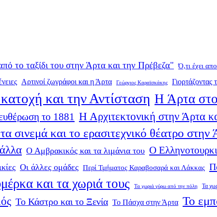
από το ταξίδι του στην Άρτα και την Πρέβεζα"
Ό,τι έχει απ
ένειες
Αρτινοί ζωγράφοι και η Άρτα
Γιορτάζοντας τ
Γεώργιος Καραϊσκάκης
κατοχή και την Αντίσταση
Η Άρτα στο
Η Αρχιτεκτονική στην Άρτα κα
ευθέρωση το 1881
τα σινεμά και το ερασιτεχνικό θέατρο στην
 άλλα
Ο Ελληνοτουρκι
Ο Αμβρακικός και τα λιμάνια του
Π
ικίες
Οι άλλες ομάδες
Περί Τμήματος Καραβοσαρά και Λάκκας
μέρκα και τα χωριά τους
Τα χω
Τα χωριά γύρω από την πόλη
Το εμπ
μός
Το Κάστρο και το Ξενία
Το Πάσχα στην Άρτα