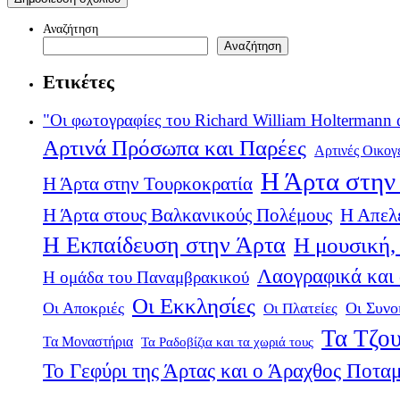
Αναζήτηση
Αναζήτηση
Ετικέτες
"Οι φωτογραφίες του Richard William Holtermann 
Αρτινά Πρόσωπα και Παρέες
Αρτινές Οικογ
Η Άρτα στην 
Η Άρτα στην Τουρκοκρατία
Η Άρτα στους Βαλκανικούς Πολέμους
Η Απελ
Η Εκπαίδευση στην Άρτα
Η μουσική, 
Λαογραφικά και
Η ομάδα του Παναμβρακικού
Οι Εκκλησίες
Οι Αποκριές
Οι Πλατείες
Οι Συνο
Τα Τζου
Τα Μοναστήρια
Τα Ραδοβίζια και τα χωριά τους
Το Γεφύρι της Άρτας και ο Άραχθος Ποτα