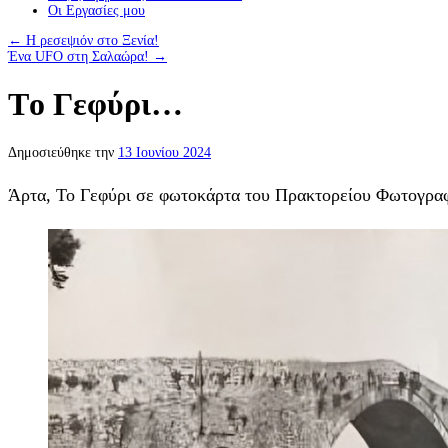
Οι Eργασίες μου
←
Η ρεσεψιόν στο Ξενία!
Ένα UFO στη Σαλαώρα!
→
Tο Γεφύρι…
Δημοσιεύθηκε την
13 Ιουνίου 2024
Άρτα, Το Γεφύρι σε φωτοκάρτα του Πρακτορείου Φωτογρα