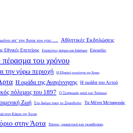
Αθλητικές Εκδηλώσεις
ομείνει απ’ την Άρτα του χτες…..
ις Εθνικές Επετείους
Εργασίες
Επισκέπτες άσημοι και διάσημοι
 πέρασμα του χρόνου
ι την γύρω περιοχή
Η Εβραϊκή κοινότητα της Άρτας
 Άρτα
Η ομάδα της Αναγέννησης
Η ομάδα του Αετού
κός πόλεμος του 1897
Ο Ξεσηκωμός κατά των Τούρκων
οιμενική Ζωή
Τα Μέσα Μεταφοράς
Στο δρόμο προς το Ξηροβούνι
ριά στον Κάμπο της Άρτας
όριο στην Άρτα
Χάρτες, χαρακτικά και γκραβούρες