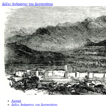
Μετάβαση
Δόξες Αγήραντες του Δεσποτάτου
σε
περιεχόμενο
Αρχική
Δόξες Αγήραντες του Δεσποτάτου