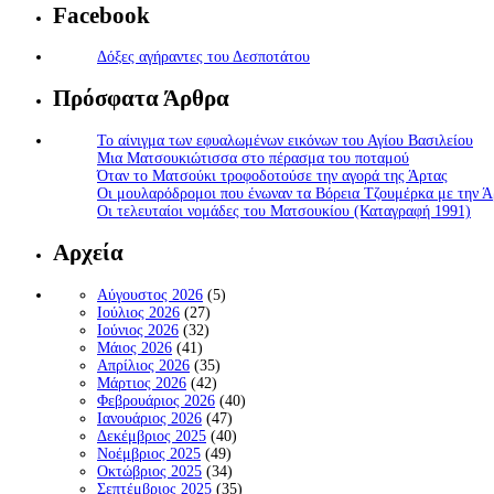
Facebook
Δόξες αγήραντες του Δεσποτάτου
Πρόσφατα Άρθρα
Το αίνιγμα των εφυαλωμένων εικόνων του Αγίου Βασιλείου
Μια Ματσουκιώτισσα στο πέρασμα του ποταμού
Όταν το Ματσούκι τροφοδοτούσε την αγορά της Άρτας
Οι μουλαρόδρομοι που ένωναν τα Βόρεια Τζουμέρκα με την Ά
Οι τελευταίοι νομάδες του Ματσουκίου (Καταγραφή 1991)
Αρχεία
Αύγουστος 2026
(5)
Ιούλιος 2026
(27)
Ιούνιος 2026
(32)
Μάιος 2026
(41)
Απρίλιος 2026
(35)
Μάρτιος 2026
(42)
Φεβρουάριος 2026
(40)
Ιανουάριος 2026
(47)
Δεκέμβριος 2025
(40)
Νοέμβριος 2025
(49)
Οκτώβριος 2025
(34)
Σεπτέμβριος 2025
(35)