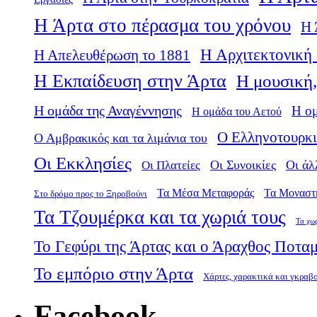
Η Άρτα στο πέρασμα του χρόνου
Η 
Η Αρχιτεκτονική 
Η Απελευθέρωση το 1881
Η Εκπαίδευση στην Άρτα
Η μουσική,
Η ομάδα της Αναγέννησης
Η ο
Η ομάδα του Αετού
Ο Ελληνοτουρκι
Ο Αμβρακικός και τα λιμάνια του
Οι Εκκλησίες
Οι Πλατείες
Οι Συνοικίες
Οι άλ
Τα Μέσα Μεταφοράς
Τα Μοναστ
Στο δρόμο προς το Ξηροβούνι
Τα Τζουμέρκα και τα χωριά τους
Τα χω
Το Γεφύρι της Άρτας και ο Άραχθος Ποτα
Το εμπόριο στην Άρτα
Χάρτες, χαρακτικά και γκραβ
Facebook