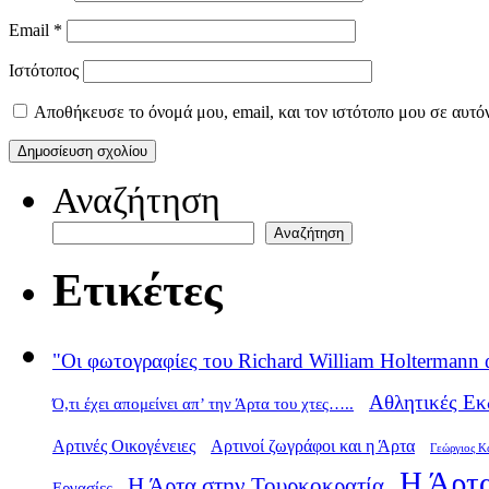
Email
*
Ιστότοπος
Αποθήκευσε το όνομά μου, email, και τον ιστότοπο μου σε αυτό
Αναζήτηση
Αναζήτηση
Ετικέτες
"Οι φωτογραφίες του Richard William Holtermann 
Αθλητικές Εκ
Ό,τι έχει απομείνει απ’ την Άρτα του χτες…..
Αρτινές Οικογένειες
Αρτινοί ζωγράφοι και η Άρτα
Γεώργιος Κ
Η Άρτα
Η Άρτα στην Τουρκοκρατία
Εργασίες