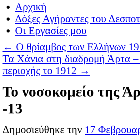
Αρχική
Δόξες Αγήραντες του Δεσπο
Οι Eργασίες μου
←
Ο θρίαμβος των Ελλήνων 19
Τα Χάνια στη διαδρομή Άρτα – 
περιοχής το 1912
→
Το νοσοκομείο της Άρ
-13
Δημοσιεύθηκε την
17 Φεβρουαρ