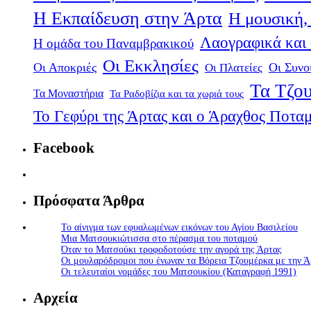
Η Εκπαίδευση στην Άρτα
Η μουσική, 
Λαογραφικά και
Η ομάδα του Παναμβρακικού
Οι Εκκλησίες
Οι Αποκριές
Οι Πλατείες
Οι Συνο
Τα Τζου
Τα Μοναστήρια
Τα Ραδοβίζια και τα χωριά τους
Το Γεφύρι της Άρτας και ο Άραχθος Ποτα
Facebook
Πρόσφατα Άρθρα
Το αίνιγμα των εφυαλωμένων εικόνων του Αγίου Βασιλείου
Μια Ματσουκιώτισσα στο πέρασμα του ποταμού
Όταν το Ματσούκι τροφοδοτούσε την αγορά της Άρτας
Οι μουλαρόδρομοι που ένωναν τα Βόρεια Τζουμέρκα με την Ά
Οι τελευταίοι νομάδες του Ματσουκίου (Καταγραφή 1991)
Αρχεία