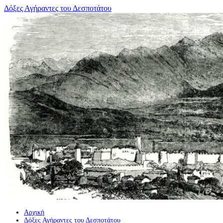
Μετάβαση
Δόξες Αγήραντες του Δεσποτάτου
σε
περιεχόμενο
Αρχική
Δόξες Αγήραντες του Δεσποτάτου