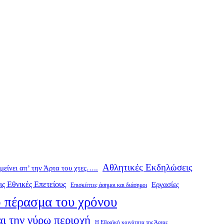
Αθλητικές Εκδηλώσεις
ομείνει απ’ την Άρτα του χτες…..
ις Εθνικές Επετείους
Εργασίες
Επισκέπτες άσημοι και διάσημοι
 πέρασμα του χρόνου
ι την γύρω περιοχή
Η Εβραϊκή κοινότητα της Άρτας