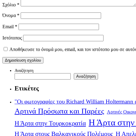
Σχόλιο
*
Όνομα
*
Email
*
Ιστότοπος
Αποθήκευσε το όνομά μου, email, και τον ιστότοπο μου σε αυτό
Αναζήτηση
Αναζήτηση
Ετικέτες
"Οι φωτογραφίες του Richard William Holtermann 
Αρτινά Πρόσωπα και Παρέες
Αρτινές Οικογ
Η Άρτα στην 
Η Άρτα στην Τουρκοκρατία
Η Άρτα στους Βαλκανικούς Πολέμους
Η Απελ