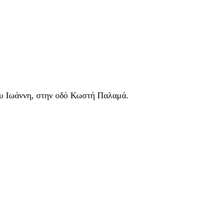
ου Ιωάννη, στην οδό Κωστή Παλαμά.