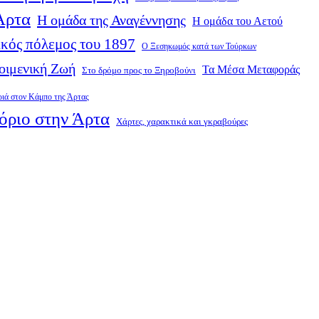
 Άρτα
Η ομάδα της Αναγέννησης
Η ομάδα του Αετού
κός πόλεμος του 1897
Ο Ξεσηκωμός κατά των Τούρκων
οιμενική Ζωή
Τα Μέσα Μεταφοράς
Στο δρόμο προς το Ξηροβούνι
ριά στον Κάμπο της Άρτας
όριο στην Άρτα
Χάρτες, χαρακτικά και γκραβούρες