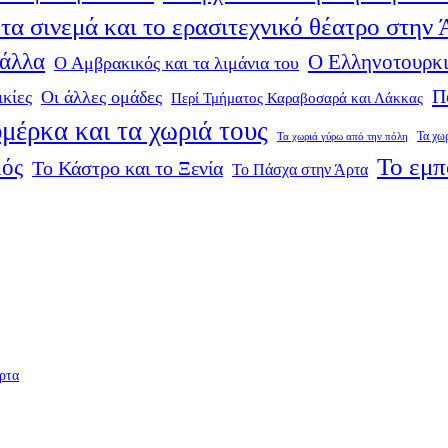
τα σινεμά και το ερασιτεχνικό θέατρο στην
 άλλα
Ο Ελληνοτουρκι
Ο Αμβρακικός και τα λιμάνια του
Π
ικίες
Οι άλλες ομάδες
Περί Τμήματος Καραβοσαρά και Λάκκας
μέρκα και τα χωριά τους
Τα χω
Τα χωριά γύρω από την πόλη
Το εμπ
μός
Το Κάστρο και το Ξενία
Το Πάσχα στην Άρτα
ρτα