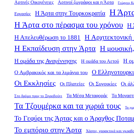
Αρτινές Οικογένειες
Αρτινοί ζωγράφοι και η Άρτα
Γεώργιος Κ
Η Άρτα
Η Άρτα στην Τουρκοκρατία
Εργασίες
Η Άρτα στο πέρασμα του χρόνου
Η 
Η Αρχιτεκτονική 
Η Απελευθέρωση το 1881
Η Εκπαίδευση στην Άρτα
Η μουσική,
Η ομάδα της Αναγέννησης
Η ο
Η ομάδα του Αετού
Ο Ελληνοτουρκι
Ο Αμβρακικός και τα λιμάνια του
Οι Εκκλησίες
Οι Πλατείες
Οι Συνοικίες
Οι άλ
Τα Μέσα Μεταφοράς
Τα Μοναστ
Στο δρόμο προς το Ξηροβούνι
Τα Τζουμέρκα και τα χωριά τους
Τα χω
Το Γεφύρι της Άρτας και ο Άραχθος Ποτα
Το εμπόριο στην Άρτα
Χάρτες, χαρακτικά και γκραβ