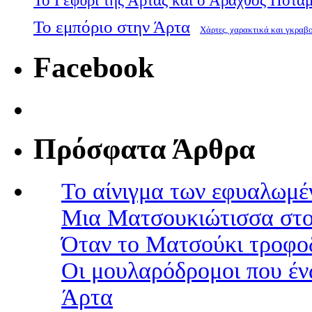
Το Γεφύρι της Άρτας και ο Άραχθος Ποτα
Το εμπόριο στην Άρτα
Χάρτες, χαρακτικά και γκραβ
Facebook
Πρόσφατα Άρθρα
Το αίνιγμα των εφυαλωμέ
Μια Ματσουκιώτισσα στο
Όταν το Ματσούκι τροφοδ
Οι μουλαρόδρομοι που έν
Άρτα