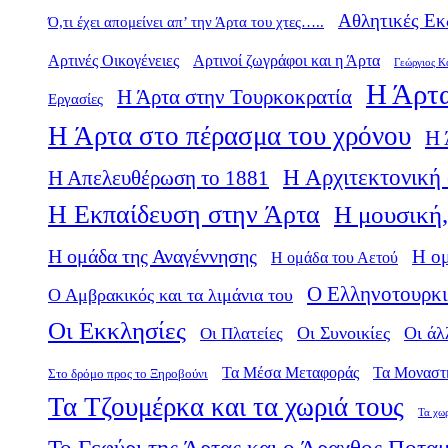
Αθλητικές Εκ
Ό,τι έχει απομείνει απ’ την Άρτα του χτες…..
Αρτινές Οικογένειες
Αρτινοί ζωγράφοι και η Άρτα
Γεώργιος Κ
Η Άρτα
Η Άρτα στην Τουρκοκρατία
Εργασίες
Η Άρτα στο πέρασμα του χρόνου
Η 
Η Αρχιτεκτονική 
Η Απελευθέρωση το 1881
Η Εκπαίδευση στην Άρτα
Η μουσική,
Η ομάδα της Αναγέννησης
Η ο
Η ομάδα του Αετού
Ο Ελληνοτουρκι
Ο Αμβρακικός και τα λιμάνια του
Οι Εκκλησίες
Οι Πλατείες
Οι Συνοικίες
Οι άλ
Τα Μέσα Μεταφοράς
Τα Μοναστ
Στο δρόμο προς το Ξηροβούνι
Τα Τζουμέρκα και τα χωριά τους
Τα χω