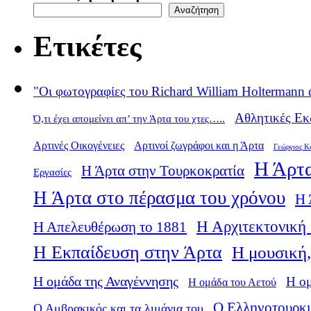
Αναζήτηση
Ετικέτες
"Οι φωτογραφίες του Richard William Holtermann 
Αθλητικές Εκ
Ό,τι έχει απομείνει απ’ την Άρτα του χτες…..
Αρτινές Οικογένειες
Αρτινοί ζωγράφοι και η Άρτα
Γεώργιος Κ
Η Άρτα
Η Άρτα στην Τουρκοκρατία
Εργασίες
Η Άρτα στο πέρασμα του χρόνου
Η 
Η Αρχιτεκτονική 
Η Απελευθέρωση το 1881
Η Εκπαίδευση στην Άρτα
Η μουσική,
Η ομάδα της Αναγέννησης
Η ο
Η ομάδα του Αετού
Ο Ελληνοτουρκι
Ο Αμβρακικός και τα λιμάνια του