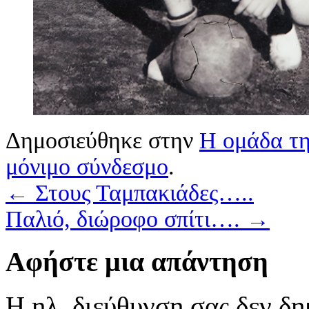
Δημοσιεύθηκε στην
Η ομάδα τη
μόνιμο σύνδεσμο
.
←
Στους Ταμπακιάδες…..
Παλιό, διώροφο σπίτι….
→
Αφήστε μια απάντηση
Η ηλ. διεύθυνση σας δεν δη