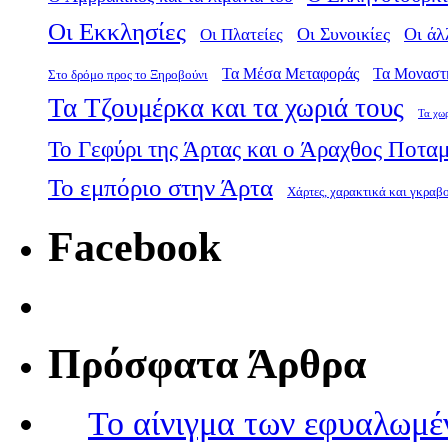
Οι Εκκλησίες
Οι Πλατείες
Οι Συνοικίες
Οι άλ
Τα Μέσα Μεταφοράς
Τα Μοναστ
Στο δρόμο προς το Ξηροβούνι
Τα Τζουμέρκα και τα χωριά τους
Τα χω
Το Γεφύρι της Άρτας και ο Άραχθος Ποτα
Το εμπόριο στην Άρτα
Χάρτες, χαρακτικά και γκραβ
Facebook
Πρόσφατα Άρθρα
Το αίνιγμα των εφυαλωμέ