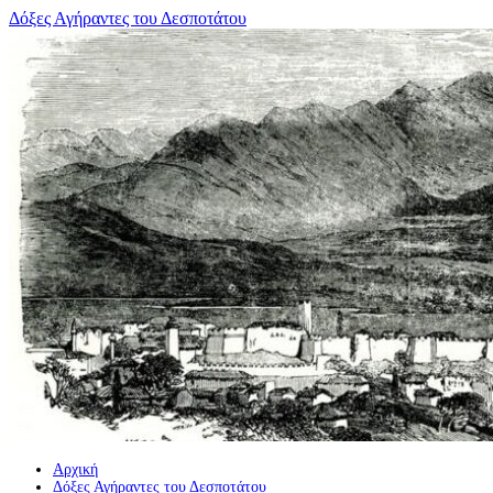
Μετάβαση
Δόξες Αγήραντες του Δεσποτάτου
σε
περιεχόμενο
Αρχική
Δόξες Αγήραντες του Δεσποτάτου