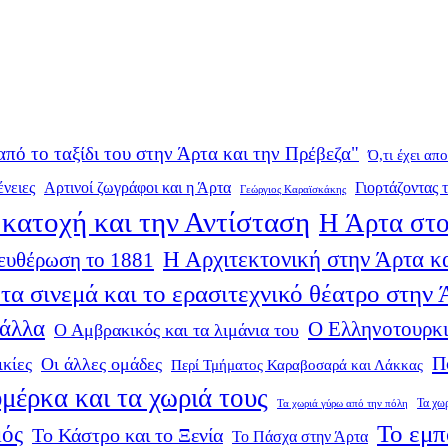
από το ταξίδι του στην Άρτα και την Πρέβεζα"
Ό,τι έχει απ
ένειες
Αρτινοί ζωγράφοι και η Άρτα
Γιορτάζοντας τ
Γεώργιος Καραϊσκάκης
κατοχή και την Αντίσταση
Η Άρτα στο
Η Αρχιτεκτονική στην Άρτα κα
ευθέρωση το 1881
τα σινεμά και το ερασιτεχνικό θέατρο στην
 άλλα
Ο Ελληνοτουρκι
Ο Αμβρακικός και τα λιμάνια του
Π
ικίες
Οι άλλες ομάδες
Περί Τμήματος Καραβοσαρά και Λάκκας
μέρκα και τα χωριά τους
Τα χω
Τα χωριά γύρω από την πόλη
Το εμπ
μός
Το Κάστρο και το Ξενία
Το Πάσχα στην Άρτα