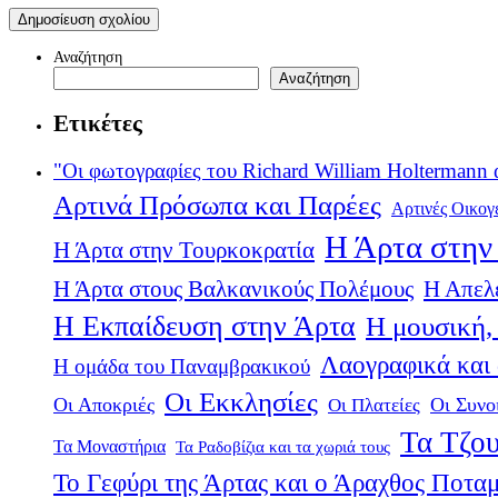
Αναζήτηση
Αναζήτηση
Ετικέτες
"Οι φωτογραφίες του Richard William Holtermann 
Αρτινά Πρόσωπα και Παρέες
Αρτινές Οικογ
Η Άρτα στην 
Η Άρτα στην Τουρκοκρατία
Η Άρτα στους Βαλκανικούς Πολέμους
Η Απελ
Η Εκπαίδευση στην Άρτα
Η μουσική, 
Λαογραφικά και
Η ομάδα του Παναμβρακικού
Οι Εκκλησίες
Οι Αποκριές
Οι Πλατείες
Οι Συνο
Τα Τζου
Τα Μοναστήρια
Τα Ραδοβίζια και τα χωριά τους
Το Γεφύρι της Άρτας και ο Άραχθος Ποτα