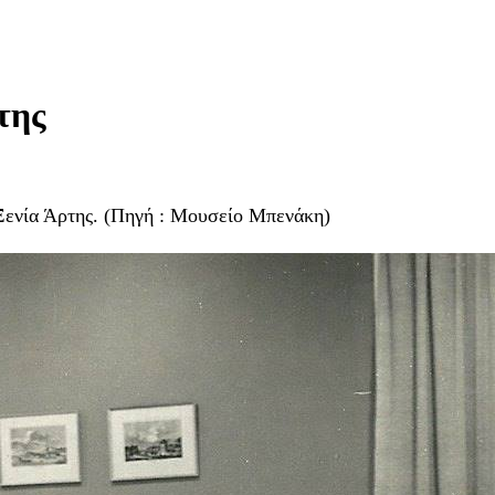
της
Ξενία Άρτης. (Πηγή : Μουσείο Μπενάκη)