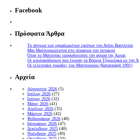
Facebook
Πρόσφατα Άρθρα
Το αίνιγμα των εφυαλωμένων εικόνων του Αγίου Βασιλείου
Μια Ματσουκιώτισσα στο πέρασμα του ποταμού
Όταν το Ματσούκι τροφοδοτούσε την αγορά της Άρτας
Οι μουλαρόδρομοι που ένωναν τα Βόρεια Τζουμέρκα με την Ά
Οι τελευταίοι νομάδες του Ματσουκίου (Καταγραφή 1991)
Αρχεία
Αύγουστος 2026
(5)
Ιούλιος 2026
(27)
Ιούνιος 2026
(32)
Μάιος 2026
(41)
Απρίλιος 2026
(35)
Μάρτιος 2026
(42)
Φεβρουάριος 2026
(40)
Ιανουάριος 2026
(47)
Δεκέμβριος 2025
(40)
Νοέμβριος 2025
(49)
Οκτώβριος 2025
(34)