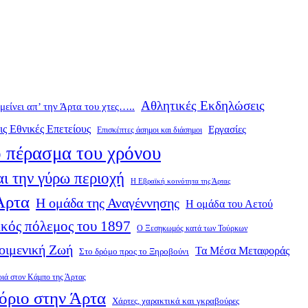
Αθλητικές Εκδηλώσεις
ομείνει απ’ την Άρτα του χτες…..
ις Εθνικές Επετείους
Εργασίες
Επισκέπτες άσημοι και διάσημοι
 πέρασμα του χρόνου
ι την γύρω περιοχή
Η Εβραϊκή κοινότητα της Άρτας
 Άρτα
Η ομάδα της Αναγέννησης
Η ομάδα του Αετού
κός πόλεμος του 1897
Ο Ξεσηκωμός κατά των Τούρκων
οιμενική Ζωή
Τα Μέσα Μεταφοράς
Στο δρόμο προς το Ξηροβούνι
ριά στον Κάμπο της Άρτας
όριο στην Άρτα
Χάρτες, χαρακτικά και γκραβούρες