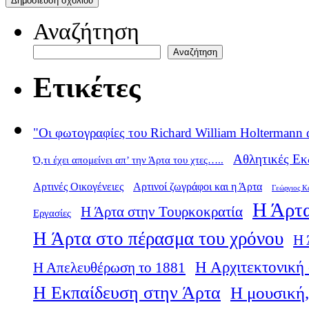
Αναζήτηση
Αναζήτηση
Ετικέτες
"Οι φωτογραφίες του Richard William Holtermann 
Αθλητικές Εκ
Ό,τι έχει απομείνει απ’ την Άρτα του χτες…..
Αρτινές Οικογένειες
Αρτινοί ζωγράφοι και η Άρτα
Γεώργιος Κ
Η Άρτα
Η Άρτα στην Τουρκοκρατία
Εργασίες
Η Άρτα στο πέρασμα του χρόνου
Η 
Η Αρχιτεκτονική 
Η Απελευθέρωση το 1881
Η Εκπαίδευση στην Άρτα
Η μουσική,