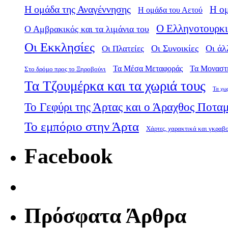
Η ομάδα της Αναγέννησης
Η ο
Η ομάδα του Αετού
Ο Ελληνοτουρκι
Ο Αμβρακικός και τα λιμάνια του
Οι Εκκλησίες
Οι Πλατείες
Οι Συνοικίες
Οι άλ
Τα Μέσα Μεταφοράς
Τα Μοναστ
Στο δρόμο προς το Ξηροβούνι
Τα Τζουμέρκα και τα χωριά τους
Τα χω
Το Γεφύρι της Άρτας και ο Άραχθος Ποτα
Το εμπόριο στην Άρτα
Χάρτες, χαρακτικά και γκραβ
Facebook
Πρόσφατα Άρθρα