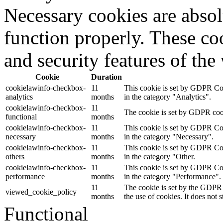
Necessary cookies are absolu
function properly. These coo
and security features of th
Cookie
Duration
cookielawinfo-checkbox-
11
This cookie is set by GDPR Cook
analytics
months
in the category "Analytics".
cookielawinfo-checkbox-
11
The cookie is set by GDPR cooki
functional
months
cookielawinfo-checkbox-
11
This cookie is set by GDPR Cook
necessary
months
in the category "Necessary".
cookielawinfo-checkbox-
11
This cookie is set by GDPR Cook
others
months
in the category "Other.
cookielawinfo-checkbox-
11
This cookie is set by GDPR Cook
performance
months
in the category "Performance".
11
The cookie is set by the GDPR 
viewed_cookie_policy
months
the use of cookies. It does not 
Functional