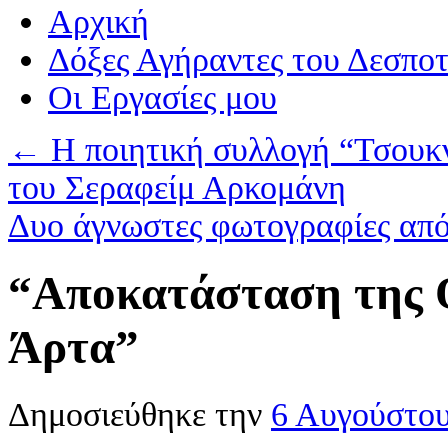
Αρχική
Δόξες Αγήραντες του Δεσπο
Οι Eργασίες μου
←
Η ποιητική συλλογή “Τσουκνί
του Σεραφείμ Αρκομάνη
Δυο άγνωστες φωτογραφίες από
“Αποκατάσταση της 
Άρτα”
Δημοσιεύθηκε την
6 Αυγούστο