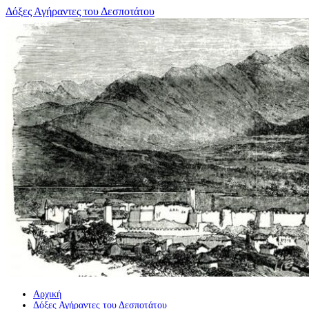
Μετάβαση
Δόξες Αγήραντες του Δεσποτάτου
σε
περιεχόμενο
Αρχική
Δόξες Αγήραντες του Δεσποτάτου