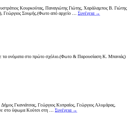
τράτιος Κουρκούτας, Παναγιώτης Γιώτης, Χαράλαμπος Β. Γιώτης
ά), Γεώργιος Σουμής.(Φωτο από αρχείο …
Συνέχεια
→
 τα ονόματα στο πρώτο σχόλιο.(Φωτο & Παρουσίαση Κ. Μπανιάς)
μος Γκανιάτσας, Γεώργιος Κυπραίος, Γεώργιος Αλυμάρας,
εσε στο ύψωμα Κούτσι στη …
Συνέχεια
→