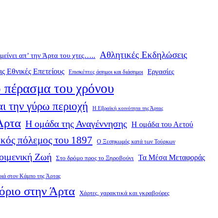
Αθλητικές Εκδηλώσεις
ομείνει απ’ την Άρτα του χτες…..
ις Εθνικές Επετείους
Εργασίες
Επισκέπτες άσημοι και διάσημοι
 πέρασμα του χρόνου
ι την γύρω περιοχή
Η Εβραϊκή κοινότητα της Άρτας
 Άρτα
Η ομάδα της Αναγέννησης
Η ομάδα του Αετού
κός πόλεμος του 1897
Ο Ξεσηκωμός κατά των Τούρκων
οιμενική Ζωή
Τα Μέσα Μεταφοράς
Στο δρόμο προς το Ξηροβούνι
ριά στον Κάμπο της Άρτας
όριο στην Άρτα
Χάρτες, χαρακτικά και γκραβούρες