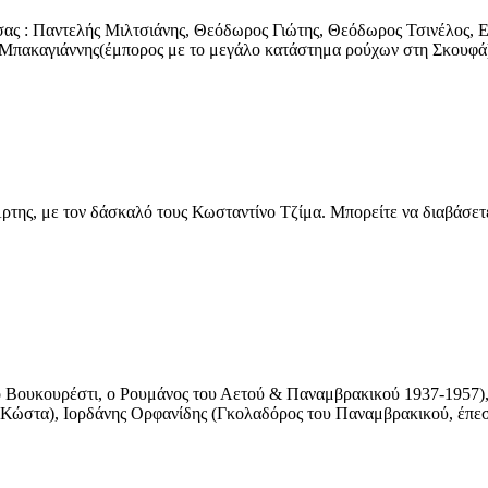
αντελής Μιλτσιάνης, Θεόδωρος Γιώτης, Θεόδωρος Τσινέλος, Ευσ
ς Μπακαγιάννης(έμπορος με το μεγάλο κατάστημα ρούχων στη Σκουφ
 με τον δάσκαλό τους Κωσταντίνο Τζίμα. Μπορείτε να διαβάσετε
ουρέστι, ο Ρουμάνος του Αετού & Παναμβρακικού 1937-1957), Δή
υ Κώστα), Ιορδάνης Ορφανίδης (Γκολαδόρος του Παναμβρακικού, έπ