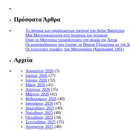
Πρόσφατα Άρθρα
Το αίνιγμα των εφυαλωμένων εικόνων του Αγίου Βασιλείου
Μια Ματσουκιώτισσα στο πέρασμα του ποταμού
Όταν το Ματσούκι τροφοδοτούσε την αγορά της Άρτας
Οι μουλαρόδρομοι που ένωναν τα Βόρεια Τζουμέρκα με την Ά
Οι τελευταίοι νομάδες του Ματσουκίου (Καταγραφή 1991)
Αρχεία
Αύγουστος 2026
(5)
Ιούλιος 2026
(27)
Ιούνιος 2026
(32)
Μάιος 2026
(41)
Απρίλιος 2026
(35)
Μάρτιος 2026
(42)
Φεβρουάριος 2026
(40)
Ιανουάριος 2026
(47)
Δεκέμβριος 2025
(40)
Νοέμβριος 2025
(49)
Οκτώβριος 2025
(34)
Σεπτέμβριος 2025
(35)
Αύγουστος 2025
(40)