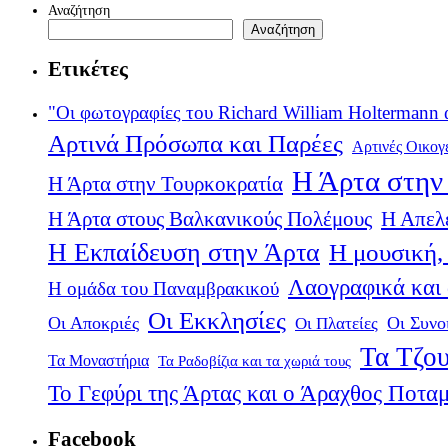
Αναζήτηση
Αναζήτηση
Ετικέτες
"Οι φωτογραφίες του Richard William Holtermann 
Αρτινά Πρόσωπα και Παρέες
Αρτινές Οικογ
Η Άρτα στην 
Η Άρτα στην Τουρκοκρατία
Η Άρτα στους Βαλκανικούς Πολέμους
Η Απελ
Η Εκπαίδευση στην Άρτα
Η μουσική, 
Λαογραφικά και
Η ομάδα του Παναμβρακικού
Οι Εκκλησίες
Οι Αποκριές
Οι Πλατείες
Οι Συνο
Τα Τζου
Τα Μοναστήρια
Τα Ραδοβίζια και τα χωριά τους
Το Γεφύρι της Άρτας και ο Άραχθος Ποτα
Facebook