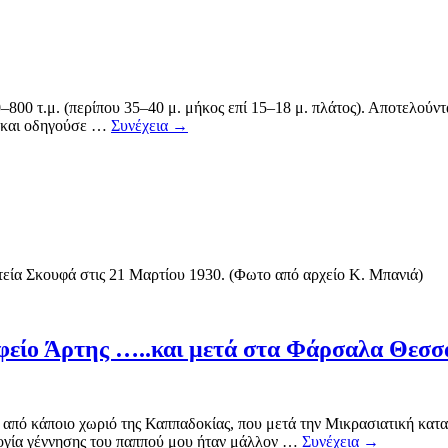
–800 τ.μ. (περίπου 35–40 μ. μήκος επί 15–18 μ. πλάτος). Αποτελούν
ό και οδηγούσε …
Συνέχεια
→
εία Σκουφά στις 21 Μαρτίου 1930. (Φωτο από αρχείο Κ. Μπανιά)
φείο Άρτης …..και μετά στα Φάρσαλα Θεσσ
πό κάποιο χωριό της Καππαδοκίας, που μετά την Μικρασιατική κατα
ογία γέννησης του παππού μου ήταν μάλλον …
Συνέχεια
→