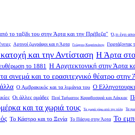
από το ταξίδι του στην Άρτα και την Πρέβεζα"
Ό,τι έχει απ
ένειες
Αρτινοί ζωγράφοι και η Άρτα
Γιορτάζοντας τ
Γεώργιος Καραϊσκάκης
κατοχή και την Αντίσταση
Η Άρτα στο
Η Αρχιτεκτονική στην Άρτα κα
ευθέρωση το 1881
τα σινεμά και το ερασιτεχνικό θέατρο στην
 άλλα
Ο Ελληνοτουρκι
Ο Αμβρακικός και τα λιμάνια του
Π
ικίες
Οι άλλες ομάδες
Περί Τμήματος Καραβοσαρά και Λάκκας
μέρκα και τα χωριά τους
Τα χω
Τα χωριά γύρω από την πόλη
Το εμπ
μός
Το Κάστρο και το Ξενία
Το Πάσχα στην Άρτα