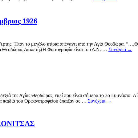
μβριος 1926
αν το μεγάλο κτίρια απέναντι από την Αγία Θεοδώρα. “….Θυμάμ
ία Θεοδώρας Διαλετή.(Η Φωτογραφία είναι του Δ.Ν. …
Συνέχεια
→
 της Αγίας Θεοδώρας, εκεί που είναι σήμερα το 3ο Γυμνάσιο- Λύκ
τα παιδιά του Ορφανοτροφείου έπαιζαν σε …
Συνέχεια
→
ΚΟΝΙΤΣΑΣ