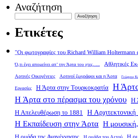
Αναζήτηση
Αναζήτηση
Ετικέτες
"Οι φωτογραφίες του Richard William Holtermann 
Αθλητικές Εκ
Ό,τι έχει απομείνει απ’ την Άρτα του χτες…..
Αρτινές Οικογένειες
Αρτινοί ζωγράφοι και η Άρτα
Γεώργιος Κ
Η Άρτα
Η Άρτα στην Τουρκοκρατία
Εργασίες
Η Άρτα στο πέρασμα του χρόνου
Η 
Η Αρχιτεκτονική 
Η Απελευθέρωση το 1881
Η Εκπαίδευση στην Άρτα
Η μουσική,
Η ομάδα της Αναγέννησης
Η ο
Η ομάδα του Αετού