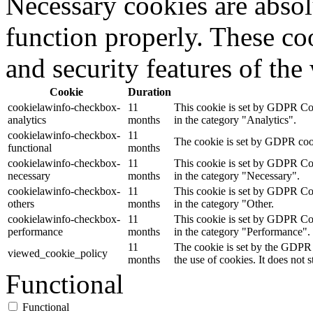
Necessary cookies are absolu
function properly. These coo
and security features of th
Cookie
Duration
cookielawinfo-checkbox-
11
This cookie is set by GDPR Cook
analytics
months
in the category "Analytics".
cookielawinfo-checkbox-
11
The cookie is set by GDPR cooki
functional
months
cookielawinfo-checkbox-
11
This cookie is set by GDPR Cook
necessary
months
in the category "Necessary".
cookielawinfo-checkbox-
11
This cookie is set by GDPR Cook
others
months
in the category "Other.
cookielawinfo-checkbox-
11
This cookie is set by GDPR Cook
performance
months
in the category "Performance".
11
The cookie is set by the GDPR 
viewed_cookie_policy
months
the use of cookies. It does not 
Functional
Functional