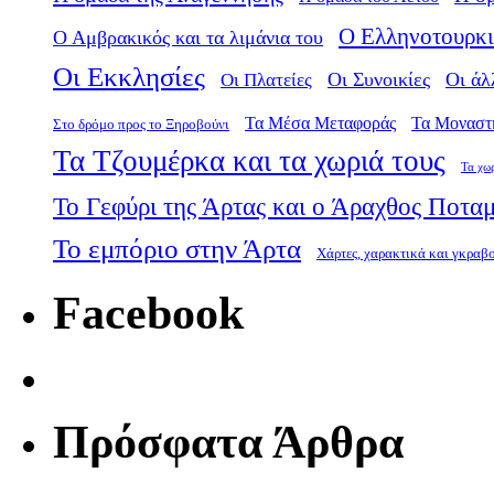
Ο Ελληνοτουρκι
Ο Αμβρακικός και τα λιμάνια του
Οι Εκκλησίες
Οι Πλατείες
Οι Συνοικίες
Οι άλ
Τα Μέσα Μεταφοράς
Τα Μοναστ
Στο δρόμο προς το Ξηροβούνι
Τα Τζουμέρκα και τα χωριά τους
Τα χω
Το Γεφύρι της Άρτας και ο Άραχθος Ποτα
Το εμπόριο στην Άρτα
Χάρτες, χαρακτικά και γκραβ
Facebook
Πρόσφατα Άρθρα