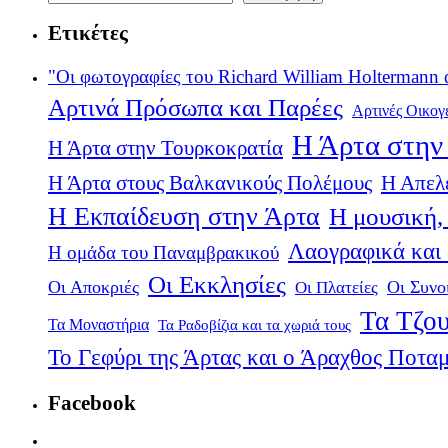
Ετικέτες
"Οι φωτογραφίες του Richard William Holtermann 
Αρτινά Πρόσωπα και Παρέες
Αρτινές Οικογ
Η Άρτα στην 
Η Άρτα στην Τουρκοκρατία
Η Άρτα στους Βαλκανικούς Πολέμους
Η Απελ
Η Εκπαίδευση στην Άρτα
Η μουσική, 
Λαογραφικά και
Η ομάδα του Παναμβρακικού
Οι Εκκλησίες
Οι Αποκριές
Οι Πλατείες
Οι Συνο
Τα Τζου
Τα Μοναστήρια
Τα Ραδοβίζια και τα χωριά τους
Το Γεφύρι της Άρτας και ο Άραχθος Ποτα
Facebook