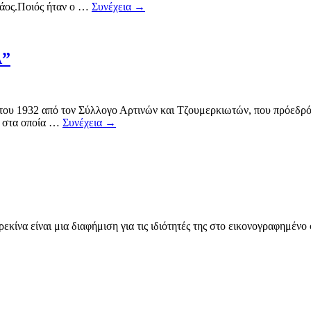
Κάος.Ποιός ήταν ο …
Συνέχεια
→
Α”
932 από τον Σύλλογο Αρτινών και Τζουμερκιωτών, που πρόεδρός τ
η στα οποία …
Συνέχεια
→
να είναι μια διαφήμιση για τις ιδιότητές της στο εικονογραφημέ