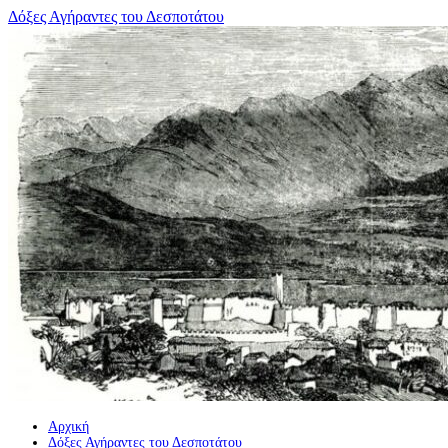
Μετάβαση
Δόξες Αγήραντες του Δεσποτάτου
σε
περιεχόμενο
Αρχική
Δόξες Αγήραντες του Δεσποτάτου