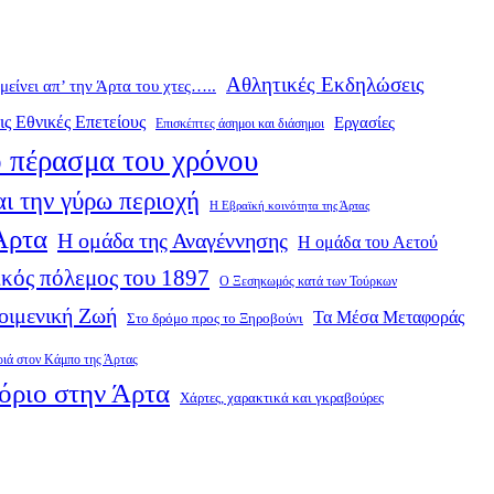
Αθλητικές Εκδηλώσεις
ομείνει απ’ την Άρτα του χτες…..
ις Εθνικές Επετείους
Εργασίες
Επισκέπτες άσημοι και διάσημοι
 πέρασμα του χρόνου
ι την γύρω περιοχή
Η Εβραϊκή κοινότητα της Άρτας
 Άρτα
Η ομάδα της Αναγέννησης
Η ομάδα του Αετού
κός πόλεμος του 1897
Ο Ξεσηκωμός κατά των Τούρκων
οιμενική Ζωή
Τα Μέσα Μεταφοράς
Στο δρόμο προς το Ξηροβούνι
ριά στον Κάμπο της Άρτας
όριο στην Άρτα
Χάρτες, χαρακτικά και γκραβούρες