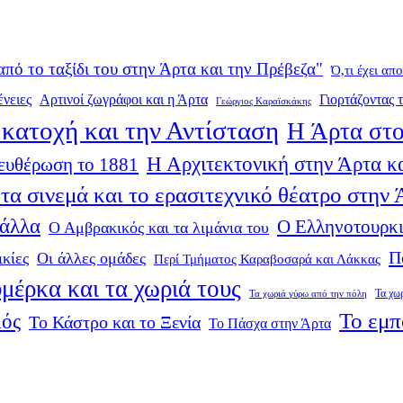
από το ταξίδι του στην Άρτα και την Πρέβεζα"
Ό,τι έχει απ
ένειες
Αρτινοί ζωγράφοι και η Άρτα
Γιορτάζοντας τ
Γεώργιος Καραϊσκάκης
κατοχή και την Αντίσταση
Η Άρτα στο
Η Αρχιτεκτονική στην Άρτα κα
ευθέρωση το 1881
τα σινεμά και το ερασιτεχνικό θέατρο στην
 άλλα
Ο Ελληνοτουρκι
Ο Αμβρακικός και τα λιμάνια του
Π
ικίες
Οι άλλες ομάδες
Περί Τμήματος Καραβοσαρά και Λάκκας
μέρκα και τα χωριά τους
Τα χω
Τα χωριά γύρω από την πόλη
Το εμπ
μός
Το Κάστρο και το Ξενία
Το Πάσχα στην Άρτα