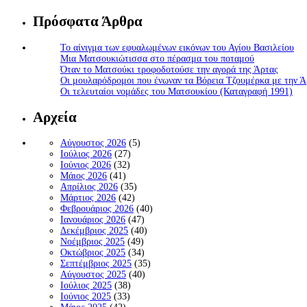
Πρόσφατα Άρθρα
Το αίνιγμα των εφυαλωμένων εικόνων του Αγίου Βασιλείου
Μια Ματσουκιώτισσα στο πέρασμα του ποταμού
Όταν το Ματσούκι τροφοδοτούσε την αγορά της Άρτας
Οι μουλαρόδρομοι που ένωναν τα Βόρεια Τζουμέρκα με την Ά
Οι τελευταίοι νομάδες του Ματσουκίου (Καταγραφή 1991)
Αρχεία
Αύγουστος 2026
(5)
Ιούλιος 2026
(27)
Ιούνιος 2026
(32)
Μάιος 2026
(41)
Απρίλιος 2026
(35)
Μάρτιος 2026
(42)
Φεβρουάριος 2026
(40)
Ιανουάριος 2026
(47)
Δεκέμβριος 2025
(40)
Νοέμβριος 2025
(49)
Οκτώβριος 2025
(34)
Σεπτέμβριος 2025
(35)
Αύγουστος 2025
(40)
Ιούλιος 2025
(38)
Ιούνιος 2025
(33)