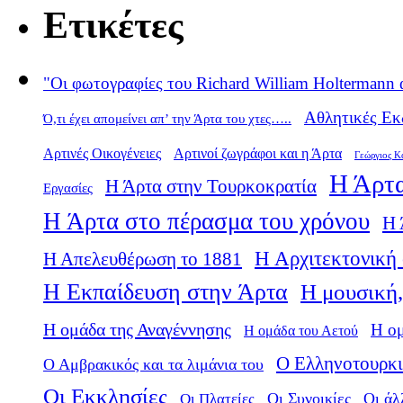
Ετικέτες
"Οι φωτογραφίες του Richard William Holtermann 
Αθλητικές Εκ
Ό,τι έχει απομείνει απ’ την Άρτα του χτες…..
Αρτινές Οικογένειες
Αρτινοί ζωγράφοι και η Άρτα
Γεώργιος Κ
Η Άρτα
Η Άρτα στην Τουρκοκρατία
Εργασίες
Η Άρτα στο πέρασμα του χρόνου
Η 
Η Αρχιτεκτονική 
Η Απελευθέρωση το 1881
Η Εκπαίδευση στην Άρτα
Η μουσική,
Η ομάδα της Αναγέννησης
Η ο
Η ομάδα του Αετού
Ο Ελληνοτουρκι
Ο Αμβρακικός και τα λιμάνια του
Οι Εκκλησίες
Οι Πλατείες
Οι Συνοικίες
Οι άλ