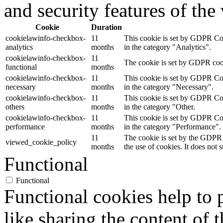
and security features of th
Cookie
Duration
cookielawinfo-checkbox-
11
This cookie is set by GDPR Cook
analytics
months
in the category "Analytics".
cookielawinfo-checkbox-
11
The cookie is set by GDPR cooki
functional
months
cookielawinfo-checkbox-
11
This cookie is set by GDPR Cook
necessary
months
in the category "Necessary".
cookielawinfo-checkbox-
11
This cookie is set by GDPR Cook
others
months
in the category "Other.
cookielawinfo-checkbox-
11
This cookie is set by GDPR Cook
performance
months
in the category "Performance".
11
The cookie is set by the GDPR 
viewed_cookie_policy
months
the use of cookies. It does not 
Functional
Functional
Functional cookies help to p
like sharing the content of 