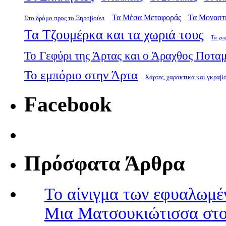
Τα Μέσα Μεταφοράς
Τα Μοναστ
Στο δρόμο προς το Ξηροβούνι
Τα Τζουμέρκα και τα χωριά τους
Τα χω
Το Γεφύρι της Άρτας και ο Άραχθος Ποτα
Το εμπόριο στην Άρτα
Χάρτες, χαρακτικά και γκραβ
Facebook
Πρόσφατα Άρθρα
Το αίνιγμα των εφυαλωμέ
Μια Ματσουκιώτισσα στο