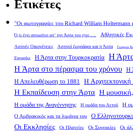
Ετικέτες
"Οι φωτογραφίες του Richard William Holtermann 
Αθλητικές Εκ
Ό,τι έχει απομείνει απ’ την Άρτα του χτες…..
Αρτινές Οικογένειες
Αρτινοί ζωγράφοι και η Άρτα
Γεώργιος Κ
Η Άρτα
Η Άρτα στην Τουρκοκρατία
Εργασίες
Η Άρτα στο πέρασμα του χρόνου
Η 
Η Αρχιτεκτονική 
Η Απελευθέρωση το 1881
Η Εκπαίδευση στην Άρτα
Η μουσική,
Η ομάδα της Αναγέννησης
Η ο
Η ομάδα του Αετού
Ο Ελληνοτουρκι
Ο Αμβρακικός και τα λιμάνια του
Οι Εκκλησίες
Οι Πλατείες
Οι Συνοικίες
Οι άλ