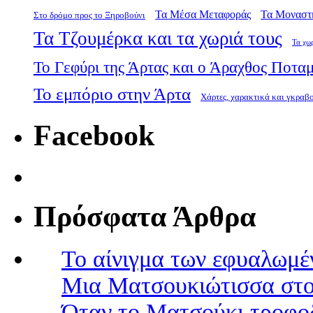
Τα Μέσα Μεταφοράς
Τα Μοναστ
Στο δρόμο προς το Ξηροβούνι
Τα Τζουμέρκα και τα χωριά τους
Τα χω
Το Γεφύρι της Άρτας και ο Άραχθος Ποτα
Το εμπόριο στην Άρτα
Χάρτες, χαρακτικά και γκραβ
Facebook
Πρόσφατα Άρθρα
Το αίνιγμα των εφυαλωμέ
Μια Ματσουκιώτισσα στο
Όταν το Ματσούκι τροφοδ