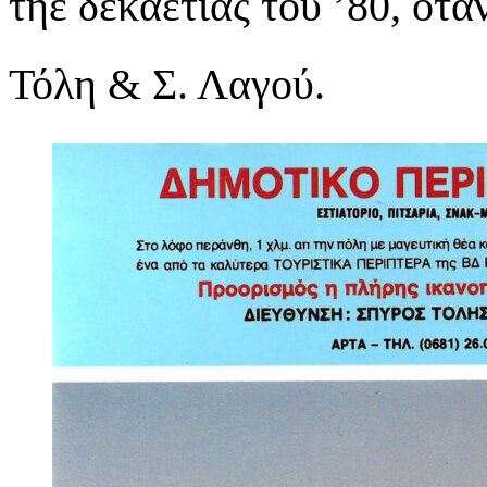
τηε δεκαετίας του ’80, ότα
Τόλη & Σ. Λαγού.