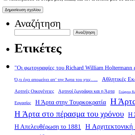
Αναζήτηση
Αναζήτηση
Ετικέτες
"Οι φωτογραφίες του Richard William Holtermann 
Αθλητικές Εκ
Ό,τι έχει απομείνει απ’ την Άρτα του χτες…..
Αρτινές Οικογένειες
Αρτινοί ζωγράφοι και η Άρτα
Γεώργιος Κ
Η Άρτα
Η Άρτα στην Τουρκοκρατία
Εργασίες
Η Άρτα στο πέρασμα του χρόνου
Η 
Η Αρχιτεκτονική 
Η Απελευθέρωση το 1881