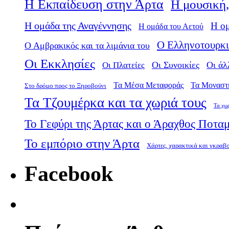
Η Εκπαίδευση στην Άρτα
Η μουσική,
Η ομάδα της Αναγέννησης
Η ο
Η ομάδα του Αετού
Ο Ελληνοτουρκι
Ο Αμβρακικός και τα λιμάνια του
Οι Εκκλησίες
Οι Πλατείες
Οι Συνοικίες
Οι άλ
Τα Μέσα Μεταφοράς
Τα Μοναστ
Στο δρόμο προς το Ξηροβούνι
Τα Τζουμέρκα και τα χωριά τους
Τα χω
Το Γεφύρι της Άρτας και ο Άραχθος Ποτα
Το εμπόριο στην Άρτα
Χάρτες, χαρακτικά και γκραβ
Facebook