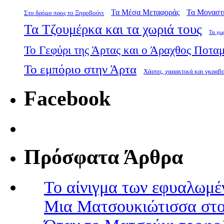
Τα Μέσα Μεταφοράς
Τα Μοναστ
Στο δρόμο προς το Ξηροβούνι
Τα Τζουμέρκα και τα χωριά τους
Τα χω
Το Γεφύρι της Άρτας και ο Άραχθος Ποτα
Το εμπόριο στην Άρτα
Χάρτες, χαρακτικά και γκραβ
Facebook
Πρόσφατα Άρθρα
Το αίνιγμα των εφυαλωμέ
Μια Ματσουκιώτισσα στο