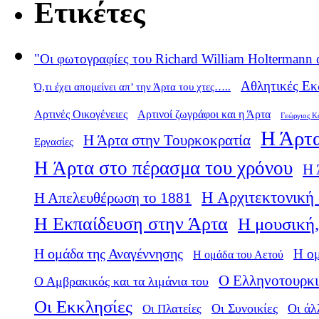
Ετικέτες
"Οι φωτογραφίες του Richard William Holtermann 
Αθλητικές Εκ
Ό,τι έχει απομείνει απ’ την Άρτα του χτες…..
Αρτινές Οικογένειες
Αρτινοί ζωγράφοι και η Άρτα
Γεώργιος Κ
Η Άρτα
Η Άρτα στην Τουρκοκρατία
Εργασίες
Η Άρτα στο πέρασμα του χρόνου
Η 
Η Αρχιτεκτονική 
Η Απελευθέρωση το 1881
Η Εκπαίδευση στην Άρτα
Η μουσική,
Η ομάδα της Αναγέννησης
Η ο
Η ομάδα του Αετού
Ο Ελληνοτουρκι
Ο Αμβρακικός και τα λιμάνια του
Οι Εκκλησίες
Οι Πλατείες
Οι Συνοικίες
Οι άλ