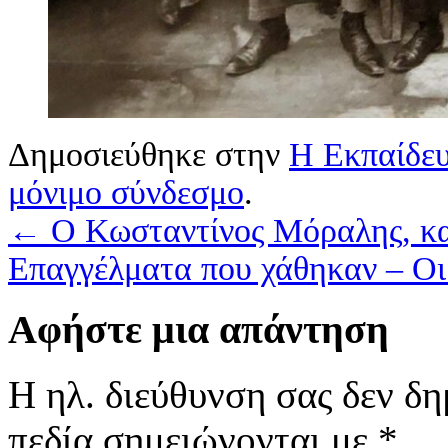
Δημοσιεύθηκε στην
Η Εκπαίδε
μόνιμο σύνδεσμο
.
←
Ο Κωσταντίνος Μόραλης, κα
Επαγγέλματα που χάθηκαν – Οι
Αφήστε μια απάντηση
Η ηλ. διεύθυνση σας δεν δη
πεδία σημειώνονται με
*