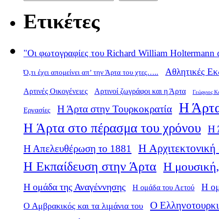
Ετικέτες
"Οι φωτογραφίες του Richard William Holtermann 
Αθλητικές Εκ
Ό,τι έχει απομείνει απ’ την Άρτα του χτες…..
Αρτινές Οικογένειες
Αρτινοί ζωγράφοι και η Άρτα
Γεώργιος Κ
Η Άρτα
Η Άρτα στην Τουρκοκρατία
Εργασίες
Η Άρτα στο πέρασμα του χρόνου
Η 
Η Αρχιτεκτονική 
Η Απελευθέρωση το 1881
Η Εκπαίδευση στην Άρτα
Η μουσική,
Η ομάδα της Αναγέννησης
Η ο
Η ομάδα του Αετού
Ο Ελληνοτουρκι
Ο Αμβρακικός και τα λιμάνια του