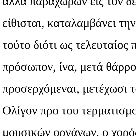
αλλά παραχωρών εις τον δε
είθισται, καταλαμβάνει την
τούτο διότι ως τελευταίος
πρόσωπον, ίνα, μετά θάρρο
προσερχόμεναι, μετέχωσι τ
Ολίγον προ του τερματισμ
μουσικών οργάνων, ο χορό