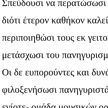
Σπεύδουσι να περατώσωσι 
διότι έτερον καθήκον καλε
περιποιηθώσι τους εκ γειτ
μετάσχωσι του πανηγυρισμ
Οι δε ευπορούντες και δυν
φιλοξενήσωσι πανηγυριστά
ενίοτε- ομάδα μουσικών ο