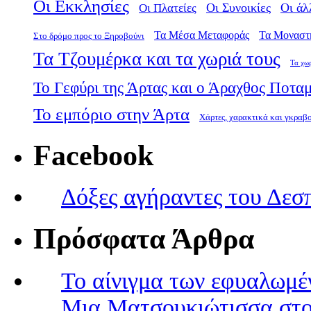
Οι Εκκλησίες
Οι Πλατείες
Οι Συνοικίες
Οι άλ
Τα Μέσα Μεταφοράς
Τα Μοναστ
Στο δρόμο προς το Ξηροβούνι
Τα Τζουμέρκα και τα χωριά τους
Τα χω
Το Γεφύρι της Άρτας και ο Άραχθος Ποτα
Το εμπόριο στην Άρτα
Χάρτες, χαρακτικά και γκραβ
Facebook
Δόξες αγήραντες του Δεσ
Πρόσφατα Άρθρα
Το αίνιγμα των εφυαλωμέ
Μια Ματσουκιώτισσα στο