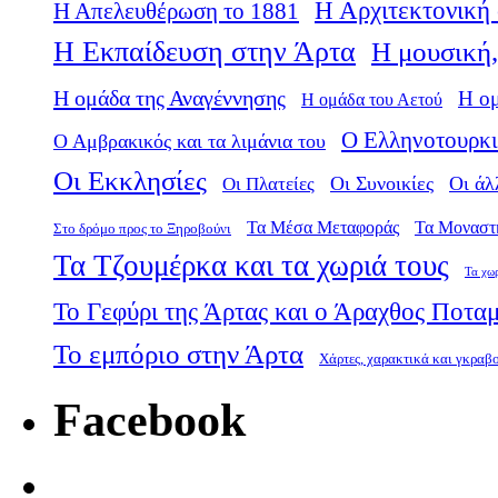
Η Αρχιτεκτονική 
Η Απελευθέρωση το 1881
Η Εκπαίδευση στην Άρτα
Η μουσική,
Η ομάδα της Αναγέννησης
Η ο
Η ομάδα του Αετού
Ο Ελληνοτουρκι
Ο Αμβρακικός και τα λιμάνια του
Οι Εκκλησίες
Οι Πλατείες
Οι Συνοικίες
Οι άλ
Τα Μέσα Μεταφοράς
Τα Μοναστ
Στο δρόμο προς το Ξηροβούνι
Τα Τζουμέρκα και τα χωριά τους
Τα χω
Το Γεφύρι της Άρτας και ο Άραχθος Ποτα
Το εμπόριο στην Άρτα
Χάρτες, χαρακτικά και γκραβ
Facebook