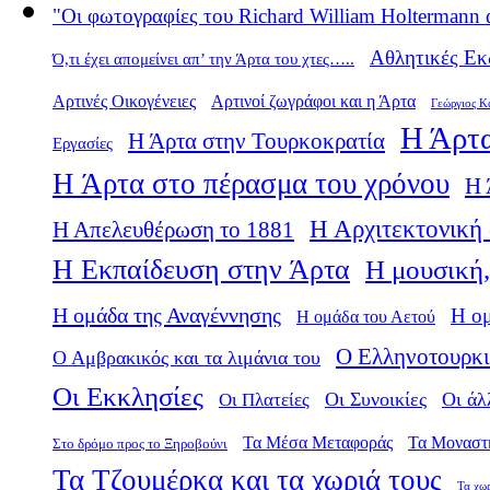
"Οι φωτογραφίες του Richard William Holtermann 
Αθλητικές Εκ
Ό,τι έχει απομείνει απ’ την Άρτα του χτες…..
Αρτινές Οικογένειες
Αρτινοί ζωγράφοι και η Άρτα
Γεώργιος Κ
Η Άρτα
Η Άρτα στην Τουρκοκρατία
Εργασίες
Η Άρτα στο πέρασμα του χρόνου
Η 
Η Αρχιτεκτονική 
Η Απελευθέρωση το 1881
Η Εκπαίδευση στην Άρτα
Η μουσική,
Η ομάδα της Αναγέννησης
Η ο
Η ομάδα του Αετού
Ο Ελληνοτουρκι
Ο Αμβρακικός και τα λιμάνια του
Οι Εκκλησίες
Οι Πλατείες
Οι Συνοικίες
Οι άλ
Τα Μέσα Μεταφοράς
Τα Μοναστ
Στο δρόμο προς το Ξηροβούνι
Τα Τζουμέρκα και τα χωριά τους
Τα χω