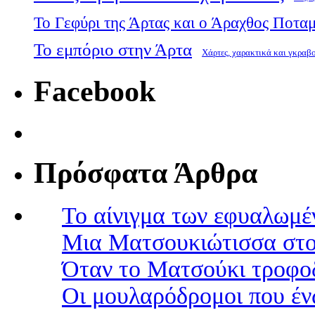
Το Γεφύρι της Άρτας και ο Άραχθος Ποτα
Το εμπόριο στην Άρτα
Χάρτες, χαρακτικά και γκραβ
Facebook
Πρόσφατα Άρθρα
Το αίνιγμα των εφυαλωμέ
Μια Ματσουκιώτισσα στο
Όταν το Ματσούκι τροφοδ
Οι μουλαρόδρομοι που έν