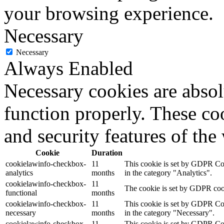
your browsing experience.
Necessary
Necessary
Always Enabled
Necessary cookies are absolu
function properly. These coo
and security features of th
Cookie
Duration
cookielawinfo-checkbox-
11
This cookie is set by GDPR Cook
analytics
months
in the category "Analytics".
cookielawinfo-checkbox-
11
The cookie is set by GDPR cooki
functional
months
cookielawinfo-checkbox-
11
This cookie is set by GDPR Cook
necessary
months
in the category "Necessary".
cookielawinfo-checkbox-
11
This cookie is set by GDPR Cook