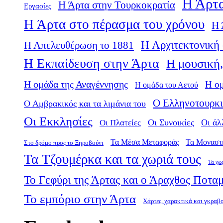
Η Άρτα
Η Άρτα στην Τουρκοκρατία
Εργασίες
Η Άρτα στο πέρασμα του χρόνου
Η 
Η Αρχιτεκτονική 
Η Απελευθέρωση το 1881
Η Εκπαίδευση στην Άρτα
Η μουσική,
Η ομάδα της Αναγέννησης
Η ο
Η ομάδα του Αετού
Ο Ελληνοτουρκι
Ο Αμβρακικός και τα λιμάνια του
Οι Εκκλησίες
Οι Πλατείες
Οι Συνοικίες
Οι άλ
Τα Μέσα Μεταφοράς
Τα Μοναστ
Στο δρόμο προς το Ξηροβούνι
Τα Τζουμέρκα και τα χωριά τους
Τα χω
Το Γεφύρι της Άρτας και ο Άραχθος Ποτα
Το εμπόριο στην Άρτα
Χάρτες, χαρακτικά και γκραβ