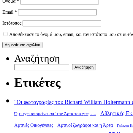
Όνομα
*
Email
*
Ιστότοπος
Αποθήκευσε το όνομά μου, email, και τον ιστότοπο μου σε αυτό
Αναζήτηση
Αναζήτηση
Ετικέτες
"Οι φωτογραφίες του Richard William Holtermann 
Αθλητικές Εκ
Ό,τι έχει απομείνει απ’ την Άρτα του χτες…..
Αρτινές Οικογένειες
Αρτινοί ζωγράφοι και η Άρτα
Γεώργιος Κ