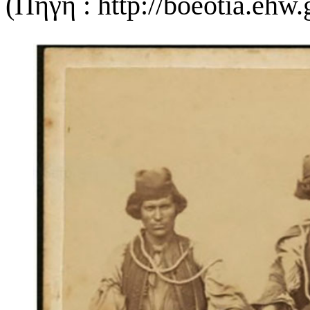
(Πηγή : http://boeotia.ehw.g