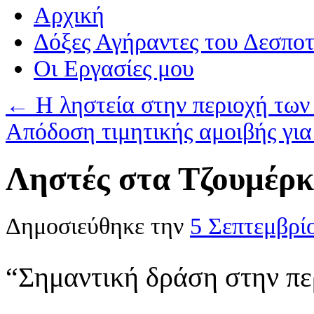
Αρχική
Δόξες Αγήραντες του Δεσπο
Οι Eργασίες μου
←
Η ληστεία στην περιοχή των
Απόδοση τιμητικής αμοιβής γι
Ληστές στα Τζουμέρ
Δημοσιεύθηκε την
5 Σεπτεμβρί
“Σημαντική δράση στην π