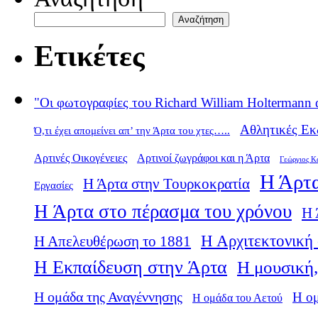
Αναζήτηση
Ετικέτες
"Οι φωτογραφίες του Richard William Holtermann 
Αθλητικές Εκ
Ό,τι έχει απομείνει απ’ την Άρτα του χτες…..
Αρτινές Οικογένειες
Αρτινοί ζωγράφοι και η Άρτα
Γεώργιος Κ
Η Άρτα
Η Άρτα στην Τουρκοκρατία
Εργασίες
Η Άρτα στο πέρασμα του χρόνου
Η 
Η Αρχιτεκτονική 
Η Απελευθέρωση το 1881
Η Εκπαίδευση στην Άρτα
Η μουσική,
Η ομάδα της Αναγέννησης
Η ο
Η ομάδα του Αετού