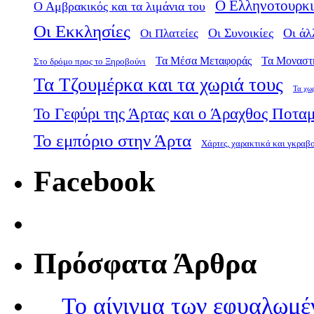
Ο Ελληνοτουρκι
Ο Αμβρακικός και τα λιμάνια του
Οι Εκκλησίες
Οι Πλατείες
Οι Συνοικίες
Οι άλ
Τα Μέσα Μεταφοράς
Τα Μοναστ
Στο δρόμο προς το Ξηροβούνι
Τα Τζουμέρκα και τα χωριά τους
Τα χω
Το Γεφύρι της Άρτας και ο Άραχθος Ποτα
Το εμπόριο στην Άρτα
Χάρτες, χαρακτικά και γκραβ
Facebook
Πρόσφατα Άρθρα
Το αίνιγμα των εφυαλωμέ