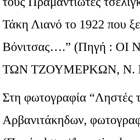
τους Πραμαντιώτες τσελιγ
Τάκη Λιανό το 1922 που ξ
Βόνιτσας….” (Πηγή : 
ΤΩΝ ΤΖΟΥΜΕΡΚΩΝ, Ν. Κα
Στη φωτογραφία “Ληστές τ
Αρβανιτάκηδων, φωτογραφη