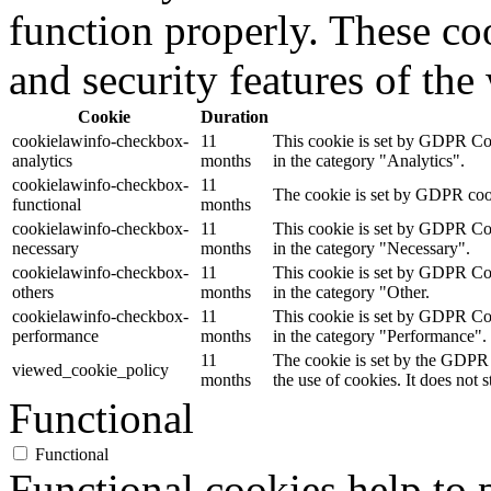
function properly. These coo
and security features of th
Cookie
Duration
cookielawinfo-checkbox-
11
This cookie is set by GDPR Cook
analytics
months
in the category "Analytics".
cookielawinfo-checkbox-
11
The cookie is set by GDPR cooki
functional
months
cookielawinfo-checkbox-
11
This cookie is set by GDPR Cook
necessary
months
in the category "Necessary".
cookielawinfo-checkbox-
11
This cookie is set by GDPR Cook
others
months
in the category "Other.
cookielawinfo-checkbox-
11
This cookie is set by GDPR Cook
performance
months
in the category "Performance".
11
The cookie is set by the GDPR 
viewed_cookie_policy
months
the use of cookies. It does not 
Functional
Functional
Functional cookies help to p