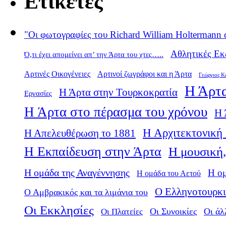
Ετικέτες
"Οι φωτογραφίες του Richard William Holtermann 
Αθλητικές Εκ
Ό,τι έχει απομείνει απ’ την Άρτα του χτες…..
Αρτινές Οικογένειες
Αρτινοί ζωγράφοι και η Άρτα
Γεώργιος Κ
Η Άρτα
Η Άρτα στην Τουρκοκρατία
Εργασίες
Η Άρτα στο πέρασμα του χρόνου
Η 
Η Αρχιτεκτονική 
Η Απελευθέρωση το 1881
Η Εκπαίδευση στην Άρτα
Η μουσική,
Η ομάδα της Αναγέννησης
Η ο
Η ομάδα του Αετού
Ο Ελληνοτουρκι
Ο Αμβρακικός και τα λιμάνια του
Οι Εκκλησίες
Οι Πλατείες
Οι Συνοικίες
Οι άλ