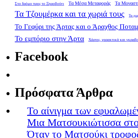
Τα Μέσα Μεταφοράς
Τα Μοναστ
Στο δρόμο προς το Ξηροβούνι
Τα Τζουμέρκα και τα χωριά τους
Τα χω
Το Γεφύρι της Άρτας και ο Άραχθος Ποτα
Το εμπόριο στην Άρτα
Χάρτες, χαρακτικά και γκραβ
Facebook
Πρόσφατα Άρθρα
Το αίνιγμα των εφυαλωμέ
Μια Ματσουκιώτισσα στο
Όταν το Ματσούκι τροφοδ