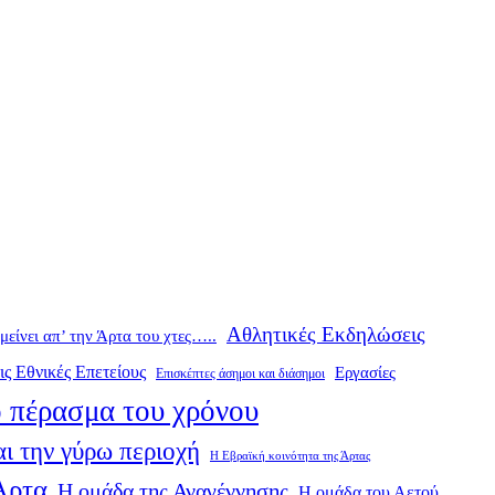
Αθλητικές Εκδηλώσεις
ομείνει απ’ την Άρτα του χτες…..
ις Εθνικές Επετείους
Εργασίες
Επισκέπτες άσημοι και διάσημοι
 πέρασμα του χρόνου
ι την γύρω περιοχή
Η Εβραϊκή κοινότητα της Άρτας
 Άρτα
Η ομάδα της Αναγέννησης
Η ομάδα του Αετού