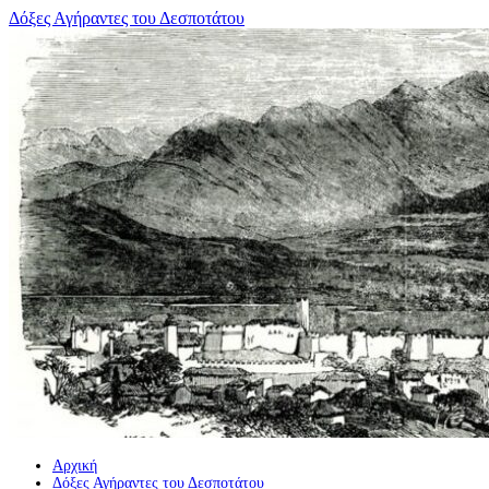
Μετάβαση
Δόξες Αγήραντες του Δεσποτάτου
σε
περιεχόμενο
Αρχική
Δόξες Αγήραντες του Δεσποτάτου