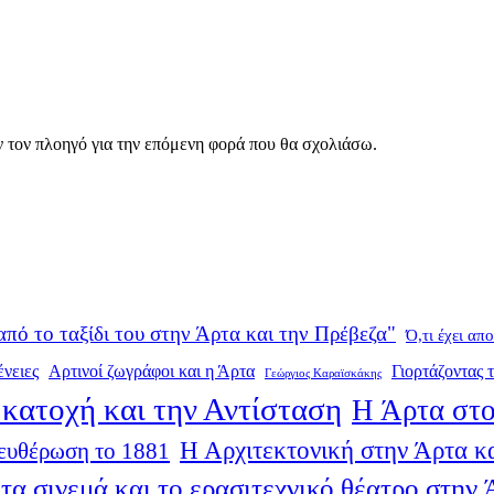
ν τον πλοηγό για την επόμενη φορά που θα σχολιάσω.
από το ταξίδι του στην Άρτα και την Πρέβεζα"
Ό,τι έχει απ
ένειες
Αρτινοί ζωγράφοι και η Άρτα
Γιορτάζοντας τ
Γεώργιος Καραϊσκάκης
κατοχή και την Αντίσταση
Η Άρτα στο
Η Αρχιτεκτονική στην Άρτα κα
ευθέρωση το 1881
τα σινεμά και το ερασιτεχνικό θέατρο στην