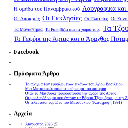
Λαογραφικά και
Η ομάδα του Παναμβρακικού
Οι Εκκλησίες
Οι Αποκριές
Οι Πλατείες
Οι Συνο
Τα Τζου
Τα Μοναστήρια
Τα Ραδοβίζια και τα χωριά τους
Το Γεφύρι της Άρτας και ο Άραχθος Ποτα
Facebook
Πρόσφατα Άρθρα
Το αίνιγμα των εφυαλωμένων εικόνων του Αγίου Βασιλείου
Μια Ματσουκιώτισσα στο πέρασμα του ποταμού
Όταν το Ματσούκι τροφοδοτούσε την αγορά της Άρτας
Οι μουλαρόδρομοι που ένωναν τα Βόρεια Τζουμέρκα με την Ά
Οι τελευταίοι νομάδες του Ματσουκίου (Καταγραφή 1991)
Αρχεία
Αύγουστος 2026
(5)