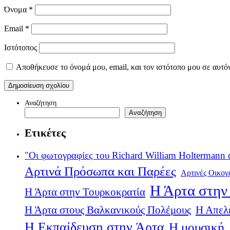
Όνομα
*
Email
*
Ιστότοπος
Αποθήκευσε το όνομά μου, email, και τον ιστότοπο μου σε αυτό
Αναζήτηση
Αναζήτηση
Ετικέτες
"Οι φωτογραφίες του Richard William Holtermann 
Αρτινά Πρόσωπα και Παρέες
Αρτινές Οικογ
Η Άρτα στην 
Η Άρτα στην Τουρκοκρατία
Η Άρτα στους Βαλκανικούς Πολέμους
Η Απελ
Η Εκπαίδευση στην Άρτα
Η μουσική, 