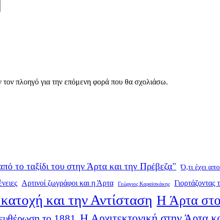
ν τον πλοηγό για την επόμενη φορά που θα σχολιάσω.
από το ταξίδι του στην Άρτα και την Πρέβεζα"
Ό,τι έχει απ
ένειες
Αρτινοί ζωγράφοι και η Άρτα
Γιορτάζοντας τ
Γεώργιος Καραϊσκάκης
κατοχή και την Αντίσταση
Η Άρτα στο
Η Αρχιτεκτονική στην Άρτα κα
ευθέρωση το 1881