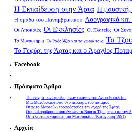
Η Εκπαίδευση στην Άρτα
Η μουσική, 
Λαογραφικά και
Η ομάδα του Παναμβρακικού
Οι Εκκλησίες
Οι Αποκριές
Οι Πλατείες
Οι Συνο
Τα Τζου
Τα Μοναστήρια
Τα Ραδοβίζια και τα χωριά τους
Το Γεφύρι της Άρτας και ο Άραχθος Ποτα
Facebook
Πρόσφατα Άρθρα
Το αίνιγμα των εφυαλωμένων εικόνων του Αγίου Βασιλείου
Μια Ματσουκιώτισσα στο πέρασμα του ποταμού
Όταν το Ματσούκι τροφοδοτούσε την αγορά της Άρτας
Οι μουλαρόδρομοι που ένωναν τα Βόρεια Τζουμέρκα με την Ά
Οι τελευταίοι νομάδες του Ματσουκίου (Καταγραφή 1991)
Αρχεία