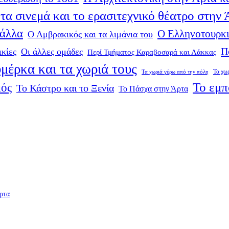
τα σινεμά και το ερασιτεχνικό θέατρο στην
 άλλα
Ο Ελληνοτουρκι
Ο Αμβρακικός και τα λιμάνια του
Π
ικίες
Οι άλλες ομάδες
Περί Τμήματος Καραβοσαρά και Λάκκας
μέρκα και τα χωριά τους
Τα χω
Τα χωριά γύρω από την πόλη
Το εμπ
μός
Το Κάστρο και το Ξενία
Το Πάσχα στην Άρτα
ρτα