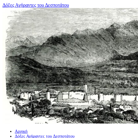
Μετάβαση
Δόξες Αγήραντες του Δεσποτάτου
σε
περιεχόμενο
Αρχική
Δόξες Αγήραντες του Δεσποτάτου