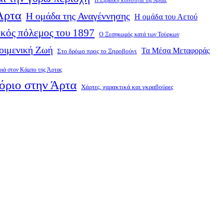
Η Εβραϊκή κοινότητα της Άρτας
 Άρτα
Η ομάδα της Αναγέννησης
Η ομάδα του Αετού
κός πόλεμος του 1897
Ο Ξεσηκωμός κατά των Τούρκων
οιμενική Ζωή
Τα Μέσα Μεταφοράς
Στο δρόμο προς το Ξηροβούνι
ριά στον Κάμπο της Άρτας
όριο στην Άρτα
Χάρτες, χαρακτικά και γκραβούρες