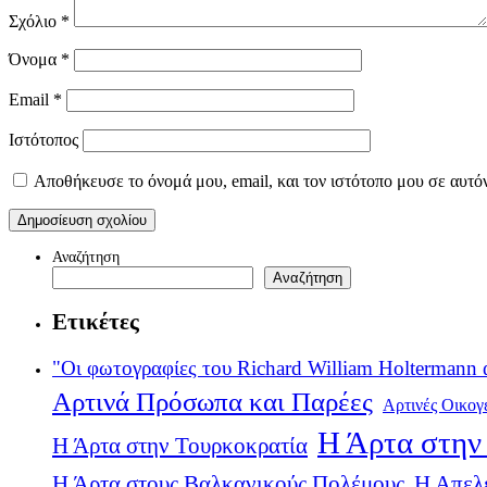
Σχόλιο
*
Όνομα
*
Email
*
Ιστότοπος
Αποθήκευσε το όνομά μου, email, και τον ιστότοπο μου σε αυτό
Αναζήτηση
Αναζήτηση
Ετικέτες
"Οι φωτογραφίες του Richard William Holtermann 
Αρτινά Πρόσωπα και Παρέες
Αρτινές Οικογ
Η Άρτα στην 
Η Άρτα στην Τουρκοκρατία
Η Άρτα στους Βαλκανικούς Πολέμους
Η Απελ