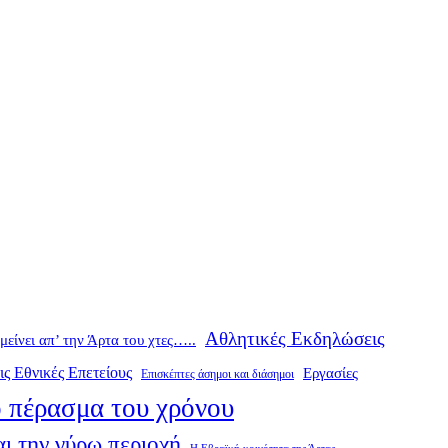
Αθλητικές Εκδηλώσεις
ομείνει απ’ την Άρτα του χτες…..
ις Εθνικές Επετείους
Εργασίες
Επισκέπτες άσημοι και διάσημοι
 πέρασμα του χρόνου
ι την γύρω περιοχή