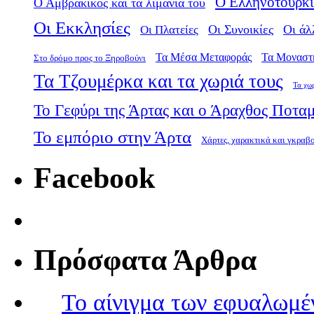
Ο Ελληνοτουρκι
Ο Αμβρακικός και τα λιμάνια του
Οι Εκκλησίες
Οι Πλατείες
Οι Συνοικίες
Οι άλ
Τα Μέσα Μεταφοράς
Τα Μοναστ
Στο δρόμο προς το Ξηροβούνι
Τα Τζουμέρκα και τα χωριά τους
Τα χω
Το Γεφύρι της Άρτας και ο Άραχθος Ποτα
Το εμπόριο στην Άρτα
Χάρτες, χαρακτικά και γκραβ
Facebook
Πρόσφατα Άρθρα
Το αίνιγμα των εφυαλωμέ