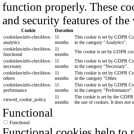
function properly. These coo
and security features of th
Cookie
Duration
cookielawinfo-checkbox-
11
This cookie is set by GDPR Cook
analytics
months
in the category "Analytics".
cookielawinfo-checkbox-
11
The cookie is set by GDPR cooki
functional
months
cookielawinfo-checkbox-
11
This cookie is set by GDPR Cook
necessary
months
in the category "Necessary".
cookielawinfo-checkbox-
11
This cookie is set by GDPR Cook
others
months
in the category "Other.
cookielawinfo-checkbox-
11
This cookie is set by GDPR Cook
performance
months
in the category "Performance".
11
The cookie is set by the GDPR 
viewed_cookie_policy
months
the use of cookies. It does not 
Functional
Functional
Functional cookies help to p