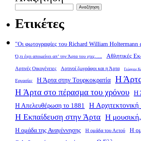
Αναζήτηση
Ετικέτες
"Οι φωτογραφίες του Richard William Holtermann 
Αθλητικές Εκ
Ό,τι έχει απομείνει απ’ την Άρτα του χτες…..
Αρτινές Οικογένειες
Αρτινοί ζωγράφοι και η Άρτα
Γεώργιος Κ
Η Άρτα
Η Άρτα στην Τουρκοκρατία
Εργασίες
Η Άρτα στο πέρασμα του χρόνου
Η 
Η Αρχιτεκτονική 
Η Απελευθέρωση το 1881
Η Εκπαίδευση στην Άρτα
Η μουσική,
Η ομάδα της Αναγέννησης
Η ο
Η ομάδα του Αετού