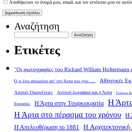
Αποθήκευσε το όνομά μου, email, και τον ιστότοπο μου σε αυτό
Αναζήτηση
Αναζήτηση
Ετικέτες
"Οι φωτογραφίες του Richard William Holtermann 
Αθλητικές Εκ
Ό,τι έχει απομείνει απ’ την Άρτα του χτες…..
Αρτινές Οικογένειες
Αρτινοί ζωγράφοι και η Άρτα
Γεώργιος Κ
Η Άρτα
Η Άρτα στην Τουρκοκρατία
Εργασίες
Η Άρτα στο πέρασμα του χρόνου
Η 
Η Αρχιτεκτονική 
Η Απελευθέρωση το 1881