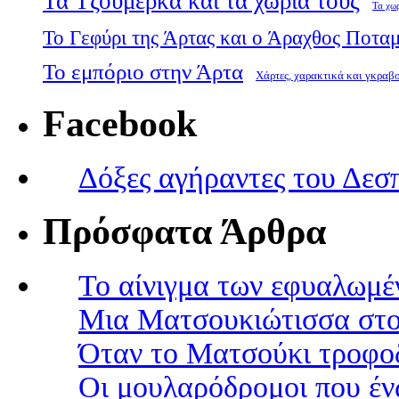
Τα Τζουμέρκα και τα χωριά τους
Τα χω
Το Γεφύρι της Άρτας και ο Άραχθος Ποτα
Το εμπόριο στην Άρτα
Χάρτες, χαρακτικά και γκραβ
Facebook
Δόξες αγήραντες του Δεσ
Πρόσφατα Άρθρα
Το αίνιγμα των εφυαλωμέ
Μια Ματσουκιώτισσα στο
Όταν το Ματσούκι τροφοδ
Οι μουλαρόδρομοι που έν