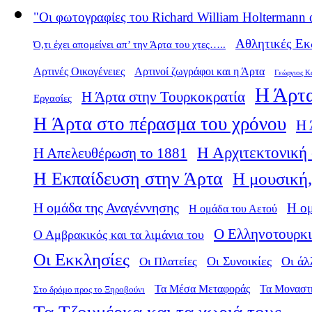
"Οι φωτογραφίες του Richard William Holtermann 
Αθλητικές Εκ
Ό,τι έχει απομείνει απ’ την Άρτα του χτες…..
Αρτινές Οικογένειες
Αρτινοί ζωγράφοι και η Άρτα
Γεώργιος Κ
Η Άρτα
Η Άρτα στην Τουρκοκρατία
Εργασίες
Η Άρτα στο πέρασμα του χρόνου
Η 
Η Αρχιτεκτονική 
Η Απελευθέρωση το 1881
Η Εκπαίδευση στην Άρτα
Η μουσική,
Η ομάδα της Αναγέννησης
Η ο
Η ομάδα του Αετού
Ο Ελληνοτουρκι
Ο Αμβρακικός και τα λιμάνια του
Οι Εκκλησίες
Οι Πλατείες
Οι Συνοικίες
Οι άλ
Τα Μέσα Μεταφοράς
Τα Μοναστ
Στο δρόμο προς το Ξηροβούνι