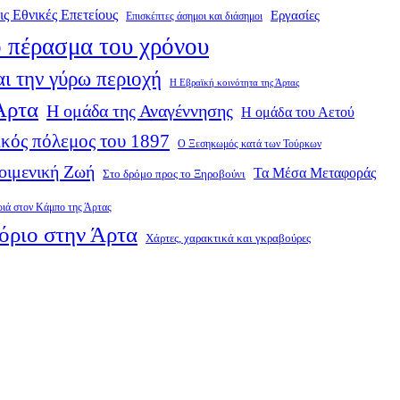
ις Εθνικές Επετείους
Εργασίες
Επισκέπτες άσημοι και διάσημοι
 πέρασμα του χρόνου
ι την γύρω περιοχή
Η Εβραϊκή κοινότητα της Άρτας
 Άρτα
Η ομάδα της Αναγέννησης
Η ομάδα του Αετού
κός πόλεμος του 1897
Ο Ξεσηκωμός κατά των Τούρκων
οιμενική Ζωή
Τα Μέσα Μεταφοράς
Στο δρόμο προς το Ξηροβούνι
ριά στον Κάμπο της Άρτας
όριο στην Άρτα
Χάρτες, χαρακτικά και γκραβούρες