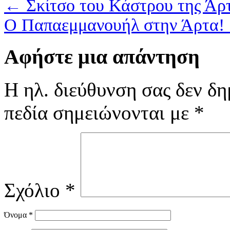
←
Σκίτσο του Κάστρου της Άρ
Ο Παπαεμμανουήλ στην Άρτα!
Αφήστε μια απάντηση
Η ηλ. διεύθυνση σας δεν δη
πεδία σημειώνονται με
*
Σχόλιο
*
Όνομα
*