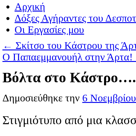
Αρχική
Δόξες Αγήραντες του Δεσπο
Οι Eργασίες μου
←
Σκίτσο του Κάστρου της Άρ
Ο Παπαεμμανουήλ στην Άρτα!
Βόλτα στο Κάστρο….
Δημοσιεύθηκε την
6 Νοεμβρίου
Στιγμιότυπο από μια κλασσ