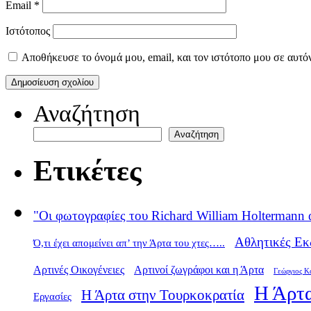
Email
*
Ιστότοπος
Αποθήκευσε το όνομά μου, email, και τον ιστότοπο μου σε αυτό
Αναζήτηση
Αναζήτηση
Ετικέτες
"Οι φωτογραφίες του Richard William Holtermann 
Αθλητικές Εκ
Ό,τι έχει απομείνει απ’ την Άρτα του χτες…..
Αρτινές Οικογένειες
Αρτινοί ζωγράφοι και η Άρτα
Γεώργιος Κ
Η Άρτα
Η Άρτα στην Τουρκοκρατία
Εργασίες