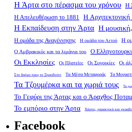
Η Άρτα στο πέρασμα του χρόνου
Η 
Η Αρχιτεκτονική 
Η Απελευθέρωση το 1881
Η Εκπαίδευση στην Άρτα
Η μουσική,
Η ομάδα της Αναγέννησης
Η ο
Η ομάδα του Αετού
Ο Ελληνοτουρκι
Ο Αμβρακικός και τα λιμάνια του
Οι Εκκλησίες
Οι Πλατείες
Οι Συνοικίες
Οι άλ
Τα Μέσα Μεταφοράς
Τα Μοναστ
Στο δρόμο προς το Ξηροβούνι
Τα Τζουμέρκα και τα χωριά τους
Τα χω
Το Γεφύρι της Άρτας και ο Άραχθος Ποτα
Το εμπόριο στην Άρτα
Χάρτες, χαρακτικά και γκραβ
Facebook