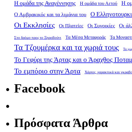
Η ομάδα της Αναγέννησης
Η ο
Η ομάδα του Αετού
Ο Ελληνοτουρκι
Ο Αμβρακικός και τα λιμάνια του
Οι Εκκλησίες
Οι Πλατείες
Οι Συνοικίες
Οι άλ
Τα Μέσα Μεταφοράς
Τα Μοναστ
Στο δρόμο προς το Ξηροβούνι
Τα Τζουμέρκα και τα χωριά τους
Τα χω
Το Γεφύρι της Άρτας και ο Άραχθος Ποτα
Το εμπόριο στην Άρτα
Χάρτες, χαρακτικά και γκραβ
Facebook
Πρόσφατα Άρθρα