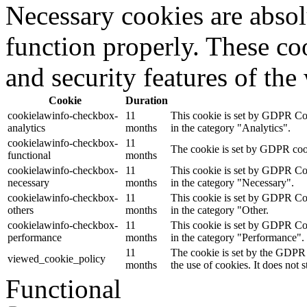
Necessary cookies are absolu
function properly. These coo
and security features of th
Cookie
Duration
cookielawinfo-checkbox-
11
This cookie is set by GDPR Cook
analytics
months
in the category "Analytics".
cookielawinfo-checkbox-
11
The cookie is set by GDPR cooki
functional
months
cookielawinfo-checkbox-
11
This cookie is set by GDPR Cook
necessary
months
in the category "Necessary".
cookielawinfo-checkbox-
11
This cookie is set by GDPR Cook
others
months
in the category "Other.
cookielawinfo-checkbox-
11
This cookie is set by GDPR Cook
performance
months
in the category "Performance".
11
The cookie is set by the GDPR 
viewed_cookie_policy
months
the use of cookies. It does not 
Functional