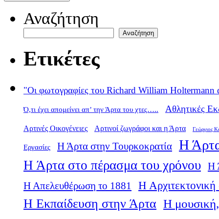
Αναζήτηση
Αναζήτηση
Ετικέτες
"Οι φωτογραφίες του Richard William Holtermann 
Αθλητικές Εκ
Ό,τι έχει απομείνει απ’ την Άρτα του χτες…..
Αρτινές Οικογένειες
Αρτινοί ζωγράφοι και η Άρτα
Γεώργιος Κ
Η Άρτα
Η Άρτα στην Τουρκοκρατία
Εργασίες
Η Άρτα στο πέρασμα του χρόνου
Η 
Η Αρχιτεκτονική 
Η Απελευθέρωση το 1881
Η Εκπαίδευση στην Άρτα
Η μουσική,