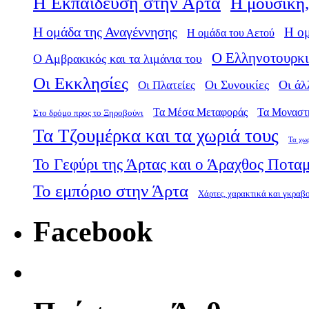
Η Εκπαίδευση στην Άρτα
Η μουσική,
Η ομάδα της Αναγέννησης
Η ο
Η ομάδα του Αετού
Ο Ελληνοτουρκι
Ο Αμβρακικός και τα λιμάνια του
Οι Εκκλησίες
Οι Πλατείες
Οι Συνοικίες
Οι άλ
Τα Μέσα Μεταφοράς
Τα Μοναστ
Στο δρόμο προς το Ξηροβούνι
Τα Τζουμέρκα και τα χωριά τους
Τα χω
Το Γεφύρι της Άρτας και ο Άραχθος Ποτα
Το εμπόριο στην Άρτα
Χάρτες, χαρακτικά και γκραβ
Facebook