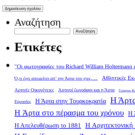
Αναζήτηση
Αναζήτηση
Ετικέτες
"Οι φωτογραφίες του Richard William Holtermann 
Αθλητικές Εκ
Ό,τι έχει απομείνει απ’ την Άρτα του χτες…..
Αρτινές Οικογένειες
Αρτινοί ζωγράφοι και η Άρτα
Γεώργιος Κ
Η Άρτα
Η Άρτα στην Τουρκοκρατία
Εργασίες
Η Άρτα στο πέρασμα του χρόνου
Η 
Η Αρχιτεκτονική 
Η Απελευθέρωση το 1881