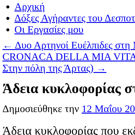
Αρχική
Δόξες Αγήραντες του Δεσπο
Οι Eργασίες μου
←
Δυο Αρτηνοί Ευέλπιδες στη
CRONACA DELLA MIA VITA I
Στην πόλη της Άρτας)
→
Άδεια κυκλοφορίας σ
Δημοσιεύθηκε την
12 Μαΐου 2
Άδεια κυκλοφορίας που ε