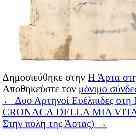
Δημοσιεύθηκε στην
Η Άρτα στη
Αποθηκεύστε τον
μόνιμο σύνδε
←
Δυο Αρτηνοί Ευέλπιδες στη
CRONACA DELLA MIA VITA I
Στην πόλη της Άρτας)
→