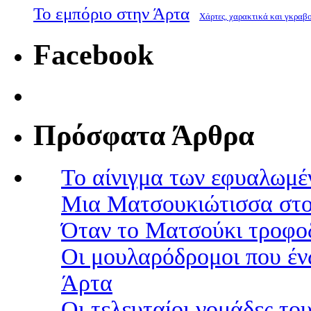
Το εμπόριο στην Άρτα
Χάρτες, χαρακτικά και γκραβ
Facebook
Πρόσφατα Άρθρα
Το αίνιγμα των εφυαλωμέ
Μια Ματσουκιώτισσα στο
Όταν το Ματσούκι τροφοδ
Οι μουλαρόδρομοι που έν
Άρτα
Οι τελευταίοι νομάδες τ