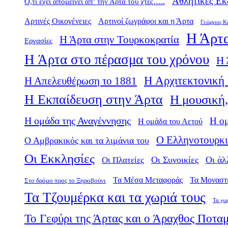
Αθλητικές Εκ
Ό,τι έχει απομείνει απ’ την Άρτα του χτες…..
Αρτινές Οικογένειες
Αρτινοί ζωγράφοι και η Άρτα
Γεώργιος Κ
Η Άρτα
Η Άρτα στην Τουρκοκρατία
Εργασίες
Η Άρτα στο πέρασμα του χρόνου
Η 
Η Αρχιτεκτονική 
Η Απελευθέρωση το 1881
Η Εκπαίδευση στην Άρτα
Η μουσική,
Η ομάδα της Αναγέννησης
Η ο
Η ομάδα του Αετού
Ο Ελληνοτουρκι
Ο Αμβρακικός και τα λιμάνια του
Οι Εκκλησίες
Οι Πλατείες
Οι Συνοικίες
Οι άλ
Τα Μέσα Μεταφοράς
Τα Μοναστ
Στο δρόμο προς το Ξηροβούνι
Τα Τζουμέρκα και τα χωριά τους
Τα χω
Το Γεφύρι της Άρτας και ο Άραχθος Ποτα