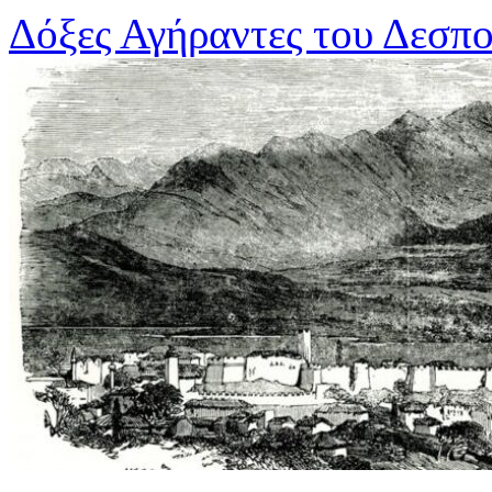
Μετάβαση
Δόξες Αγήραντες του Δεσπ
σε
περιεχόμενο