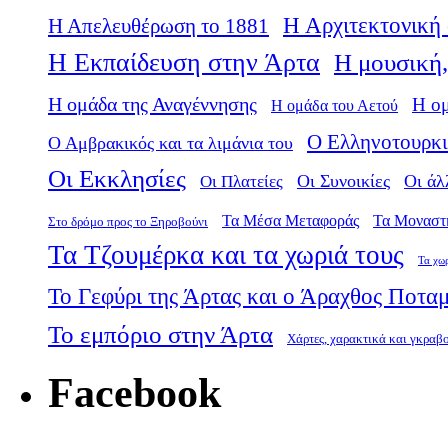
Η Αρχιτεκτονική 
Η Απελευθέρωση το 1881
Η Εκπαίδευση στην Άρτα
Η μουσική,
Η ομάδα της Αναγέννησης
Η ο
Η ομάδα του Αετού
Ο Ελληνοτουρκι
Ο Αμβρακικός και τα λιμάνια του
Οι Εκκλησίες
Οι Πλατείες
Οι Συνοικίες
Οι άλ
Τα Μέσα Μεταφοράς
Τα Μοναστ
Στο δρόμο προς το Ξηροβούνι
Τα Τζουμέρκα και τα χωριά τους
Τα χω
Το Γεφύρι της Άρτας και ο Άραχθος Ποτα
Το εμπόριο στην Άρτα
Χάρτες, χαρακτικά και γκραβ
Facebook