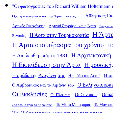
"Οι φωτογραφίες του Richard William Holtermann 
Αθλητικές Εκ
Ό,τι έχει απομείνει απ’ την Άρτα του χτες…..
Αρτινές Οικογένειες
Αρτινοί ζωγράφοι και η Άρτα
Γεώργιος Κ
Η Άρτα
Η Άρτα στην Τουρκοκρατία
Εργασίες
Η Άρτα στο πέρασμα του χρόνου
Η 
Η Αρχιτεκτονική 
Η Απελευθέρωση το 1881
Η Εκπαίδευση στην Άρτα
Η μουσική,
Η ομάδα της Αναγέννησης
Η ο
Η ομάδα του Αετού
Ο Ελληνοτουρκι
Ο Αμβρακικός και τα λιμάνια του
Οι Εκκλησίες
Οι Πλατείες
Οι Συνοικίες
Οι άλ
Τα Μέσα Μεταφοράς
Τα Μοναστ
Στο δρόμο προς το Ξηροβούνι