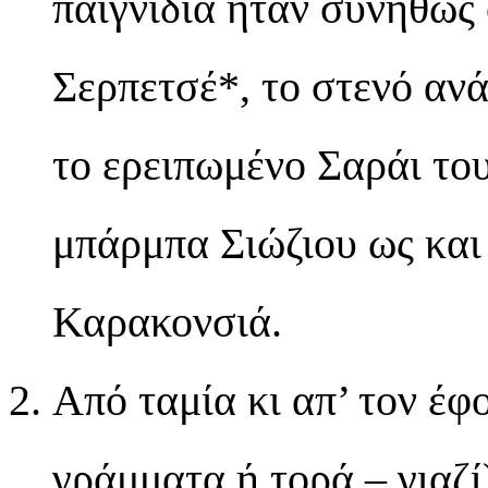
παιγνίδια ήταν συνήθως
Σερπετσέ*, το στενό ανά
το ερειπωμένο Σαράι του
μπάρμπα Σιώζιου ως και 
Καρακονσιά.
Από ταμία κι απ’ τον έφ
γράμματα ή τορά – γιαζ