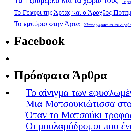
Τα Τζουμέρκα και τα χωριά τους
Τα χω
Το Γεφύρι της Άρτας και ο Άραχθος Ποτα
Το εμπόριο στην Άρτα
Χάρτες, χαρακτικά και γκραβ
Facebook
Πρόσφατα Άρθρα
Το αίνιγμα των εφυαλωμέ
Μια Ματσουκιώτισσα στο
Όταν το Ματσούκι τροφοδ
Οι μουλαρόδρομοι που έν