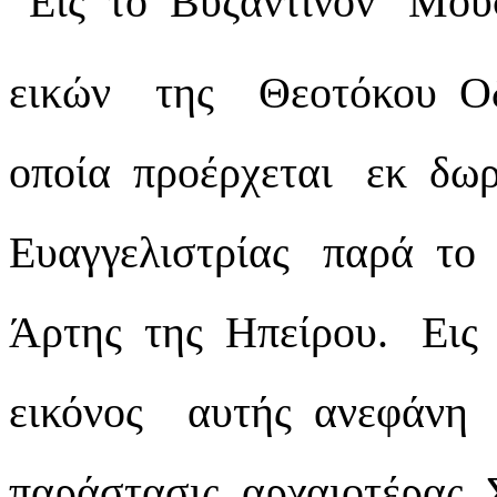
“Εις το Βυζαντινόν Μ
εικών της Θεοτόκου Οδ
οποία προέρχεται εκ δ
Ευαγγελιστρίας παρά το
Άρτης της Ηπείρου. Εις
εικόνος αυτής ανεφάνη
παράστασις αρχαιοτέρας