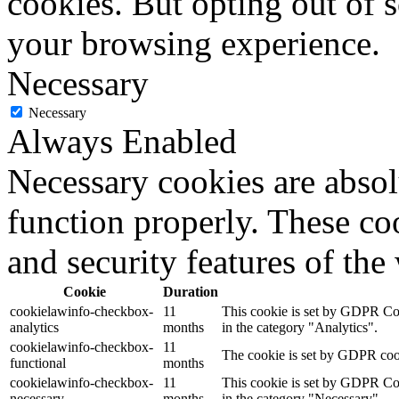
cookies. But opting out of 
your browsing experience.
Necessary
Necessary
Always Enabled
Necessary cookies are absolu
function properly. These coo
and security features of th
Cookie
Duration
cookielawinfo-checkbox-
11
This cookie is set by GDPR Cook
analytics
months
in the category "Analytics".
cookielawinfo-checkbox-
11
The cookie is set by GDPR cooki
functional
months
cookielawinfo-checkbox-
11
This cookie is set by GDPR Cook
necessary
months
in the category "Necessary".