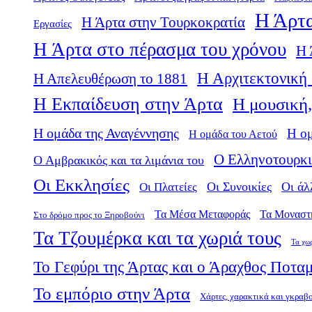
Η Άρτα
Η Άρτα στην Τουρκοκρατία
Εργασίες
Η Άρτα στο πέρασμα του χρόνου
Η 
Η Αρχιτεκτονική 
Η Απελευθέρωση το 1881
Η Εκπαίδευση στην Άρτα
Η μουσική,
Η ομάδα της Αναγέννησης
Η ο
Η ομάδα του Αετού
Ο Ελληνοτουρκι
Ο Αμβρακικός και τα λιμάνια του
Οι Εκκλησίες
Οι Πλατείες
Οι Συνοικίες
Οι άλ
Τα Μέσα Μεταφοράς
Τα Μοναστ
Στο δρόμο προς το Ξηροβούνι
Τα Τζουμέρκα και τα χωριά τους
Τα χω
Το Γεφύρι της Άρτας και ο Άραχθος Ποτα
Το εμπόριο στην Άρτα
Χάρτες, χαρακτικά και γκραβ