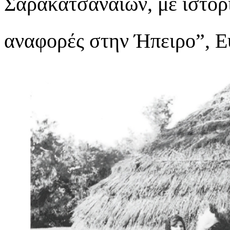
Σαρακατσαναίων, με ιστορι
αναφορές στην Ήπειρο”, Ε