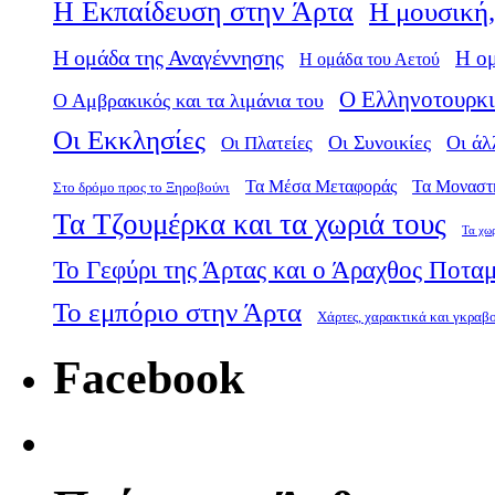
Η Εκπαίδευση στην Άρτα
Η μουσική,
Η ομάδα της Αναγέννησης
Η ο
Η ομάδα του Αετού
Ο Ελληνοτουρκι
Ο Αμβρακικός και τα λιμάνια του
Οι Εκκλησίες
Οι Πλατείες
Οι Συνοικίες
Οι άλ
Τα Μέσα Μεταφοράς
Τα Μοναστ
Στο δρόμο προς το Ξηροβούνι
Τα Τζουμέρκα και τα χωριά τους
Τα χω
Το Γεφύρι της Άρτας και ο Άραχθος Ποτα
Το εμπόριο στην Άρτα
Χάρτες, χαρακτικά και γκραβ
Facebook