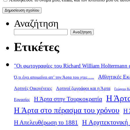
Αναζήτηση
Αναζήτηση
Ετικέτες
"Οι φωτογραφίες του Richard William Holtermann 
Αθλητικές Εκ
Ό,τι έχει απομείνει απ’ την Άρτα του χτες…..
Αρτινές Οικογένειες
Αρτινοί ζωγράφοι και η Άρτα
Γεώργιος Κ
Η Άρτα
Η Άρτα στην Τουρκοκρατία
Εργασίες
Η Άρτα στο πέρασμα του χρόνου
Η 
Η Αρχιτεκτονική 
Η Απελευθέρωση το 1881